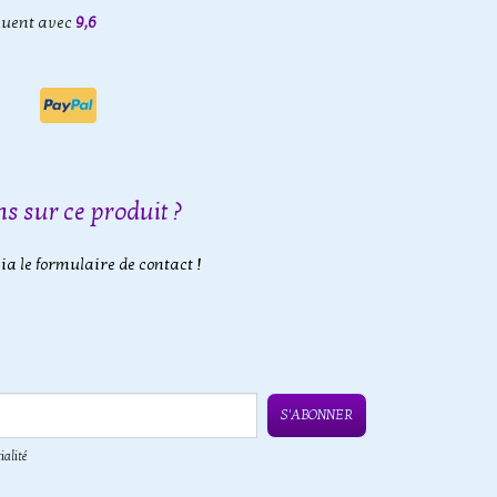
luent avec
9,6
s sur ce produit ?
a le formulaire de contact !
S'ABONNER
ialité