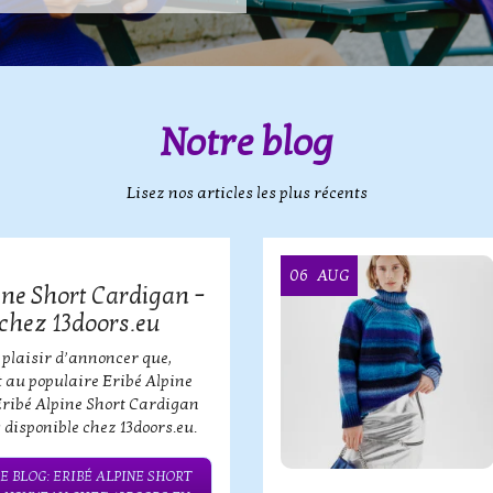
Notre blog
Lisez nos articles les plus récents
06
AUG
ine Short Cardigan –
chez 13doors.eu
 plaisir d’annoncer que,
 au populaire Eribé Alpine
Eribé Alpine Short Cardigan
 disponible chez 13doors.eu.
E BLOG: ERIBÉ ALPINE SHORT