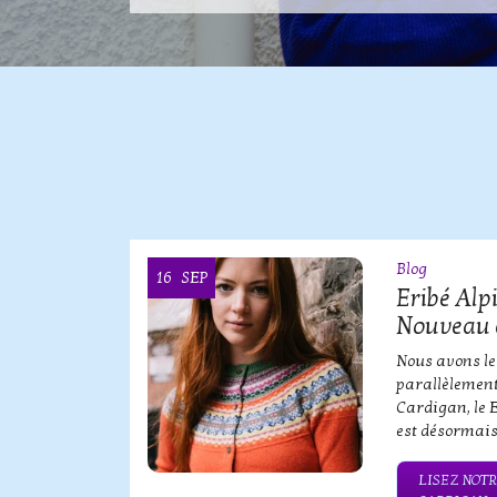
Blog
16
SEP
OOI
Eribé Alp
Nouveau 
erbe de
Nous avons le
parallèlement
Cardigan, le 
est désormais
QUE SERBE
LISEZ NOTR