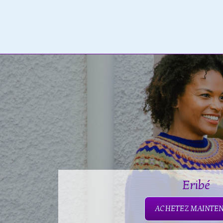
Eribé
ACHETEZ MAINTE