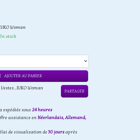
IVKO Woman
En stock
AJOUTER AU PANIER
 Vestes
,
IVKO Woman
PARTAGER
 expédiée sous
24 heures
offre assistance en
Néerlandais, Allemand,
élai de visualisation de
30 jours
après