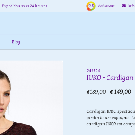
9.8
Expédition sous 24 heures
inf
évaluations
Blog
241524
IVKO - Cardigan 
€189,00
€ 149,00
Cardigan IVKO spectacu
jardin fleuri espagnol. 
cardigan IVKO est compos