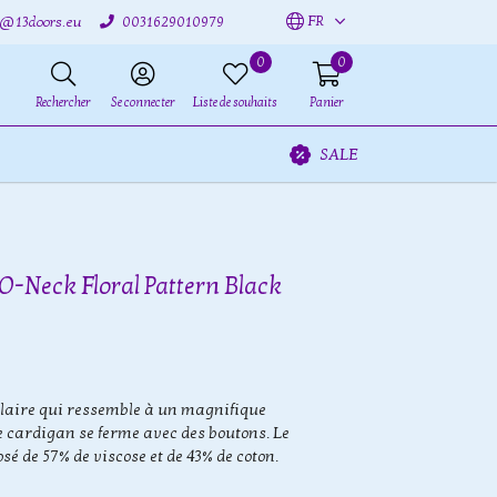
FR
o@13doors.eu
0031629010979
0
0
Rechercher
Se connecter
Liste de souhaits
Panier
SALE
O-Neck Floral Pattern Black
laire qui ressemble à un magnifique
Le cardigan se ferme avec des boutons. Le
é de 57% de viscose et de 43% de coton.