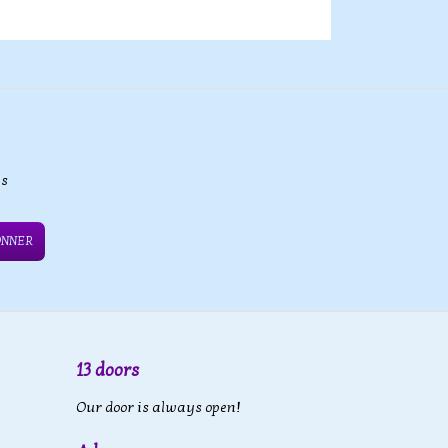
es
ONNER
13 doors
Our door is always open!