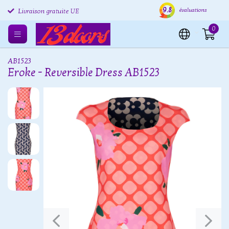
9.8
Retours gratuits UE
Expédition sous 24 heures
Livr
évaluations
Livraison gratuite UE
0
AB1523
Eroke - Reversible Dress AB1523