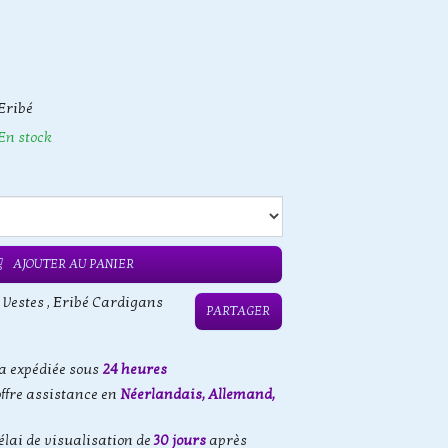
Eribé
En stock
AJOUTER AU PANIER
 Vestes
,
Eribé Cardigans
PARTAGER
 expédiée sous
24 heures
offre assistance en
Néerlandais, Allemand,
élai de visualisation de
30 jours
après