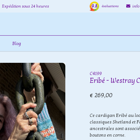
9.8
Expédition sous 24 heures
inf
évaluations
Blog
C4199
Eribé - Westray 
€ 269,00
Ce cardigan Eribé au look
classiques Shetland et Fa
ancestrales sont associ
boutons en corne.