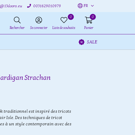
FR
o@13doors.eu
0031629010979
0
0
Rechercher
Se connecter
Liste de souhaits
Panier
SALE
Cardigan Strachan
 traditionnel est inspiré des tricots
ir Isle. Des techniques de tricot
ées à un style contemporain avec des