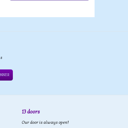
es
ONNER
13 doors
Our door is always open!