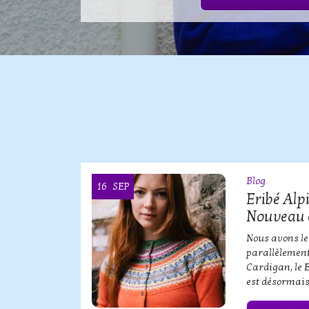
Blog
16
SEP
OOI
Eribé Alp
Nouveau 
erbe de
Nous avons le
parallèlement
Cardigan, le 
est désormais
QUE SERBE