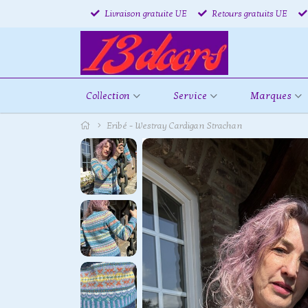
Livraison gratuite UE
Retours gratuits UE
Collection
Service
Marques
Eribé - Westray Cardigan Strachan