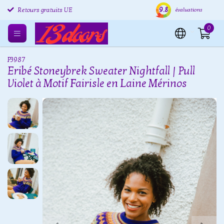
9.8
Retours gratuits UE
Expédition sous 24 heures
Livr
évaluations
0
P3987
Eribé Stoneybrek Sweater Nightfall | Pull
Violet à Motif Fairisle en Laine Mérinos