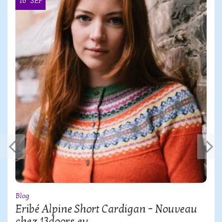
16
SEP
Blog
Eribé Alpine Short Cardigan – Nouveau
chez 13doors.eu