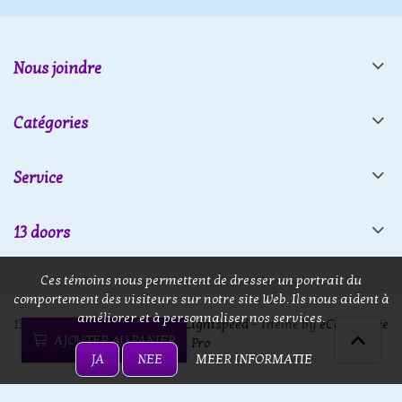
Nous joindre
Catégories
Service
13 doors
Ces témoins nous permettent de dresser un portrait du
comportement des visiteurs sur notre site Web. Ils nous aident à
améliorer et à personnaliser nos services.
13 doors © 2026 - Powered by
Lightspeed
- Theme by
eCommerce
AJOUTER AU PANIER
Pro
JA
NEE
MEER INFORMATIE