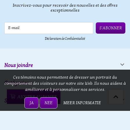
Inscrivez-vous pour recevoir des nouvelles et des offres
exceptionnelles
E-mail
S'ABONNER
Déclaration de Confidentialité
Nous joindre
Ces témoins nous permettent de dresser un portrait du
Catégories
comportement des visiteurs sur notre site Web. Ils nous aident à
améliorer et à personnaliser nos services.
AJOUTER AU PANIER
Service
JA
NEE
MEER INFORMATIE
13 doors