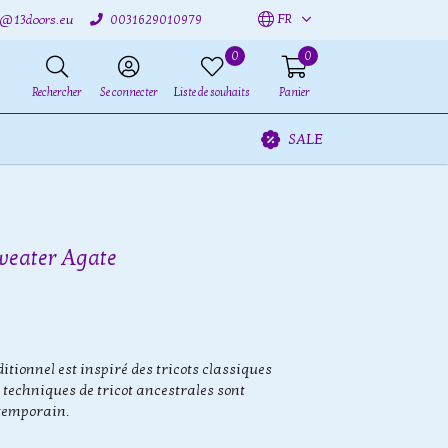
FR
o@13doors.eu
0031629010979
0
0
Rechercher
Se connecter
Liste de souhaits
Panier
SALE
Sweater Agate
ditionnel est inspiré des tricots classiques
s techniques de tricot ancestrales sont
ntemporain.