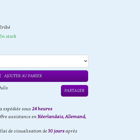
Eribé
En stock
AJOUTER AU PANIER
ulls
PARTAGER
 expédiée sous
24 heures
offre assistance en
Néerlandais, Allemand,
élai de visualisation de
30 jours
après