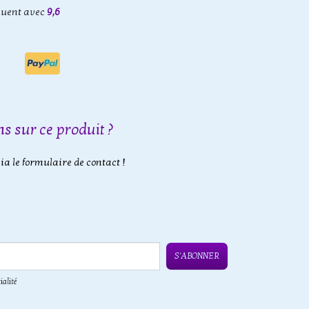
luent avec
9,6
s sur ce produit ?
a le formulaire de contact !
S'ABONNER
ialité