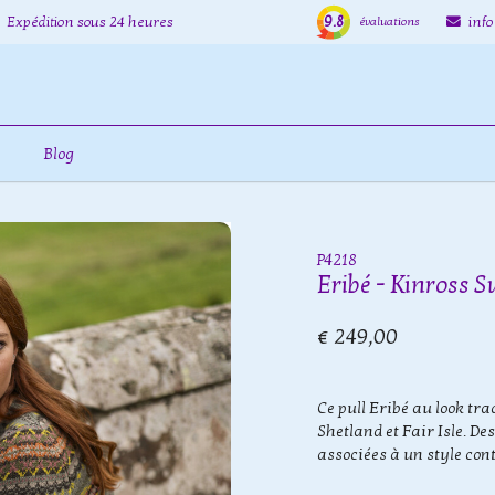
9.8
Expédition sous 24 heures
inf
évaluations
Blog
P4218
Eribé - Kinross 
€ 249,00
Ce pull Eribé au look tra
Shetland et Fair Isle. De
associées à un style co