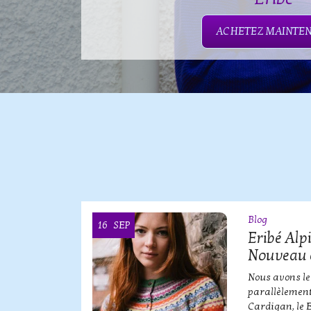
ACHETEZ MAINTE
Blog
16
SEP
OOI
Eribé Alp
Nouveau 
erbe de
Nous avons le
parallèlement
Cardigan, le 