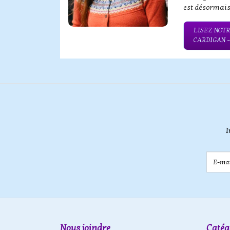
est désormais
QUE SERBE
LISEZ NOTR
CARDIGAN 
I
E-mail
Nous joindre
Catég