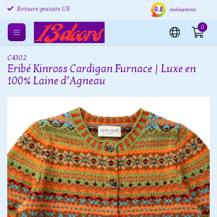
9.8
Retours gratuits UE
Expédition sous 24 heures
Livr
évaluations
0
C4302
Eribé Kinross Cardigan Furnace | Luxe en
100% Laine d’Agneau