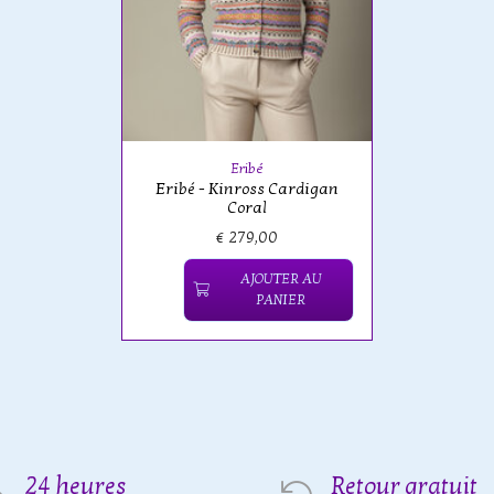
Eribé
Eribé - Kinross Cardigan
Coral
€ 279,00
AJOUTER AU
PANIER
24 heures
Retour gratuit