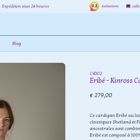
9.8
Expédition sous 24 heures
inf
évaluations
Blog
C4302
Eribé - Kinross 
€ 279,00
Ce cardigan Eribé au look
classiques Shetland et Fa
ancestrales sont combin
Eribé est composé à 100