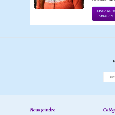
QUE SERBE
LISEZ NOTR
CARDIGAN 
I
E-mail
Nous joindre
Catég