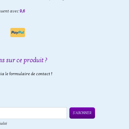
luent avec
9,6
s sur ce produit ?
a le formulaire de contact !
S'ABONNER
ialité