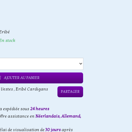
Eribé
En stock
AJOUTER AU PANIER
 Vestes
,
Eribé Cardigans
PARTAGER
 expédiée sous
24 heures
offre assistance en
Néerlandais, Allemand,
élai de visualisation de
30 jours
après