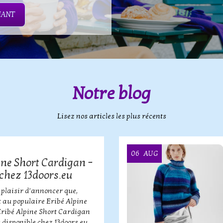
NANT
Notre blog
Lisez nos articles les plus récents
06
AUG
ine Short Cardigan –
chez 13doors.eu
 plaisir d’annoncer que,
 au populaire Eribé Alpine
Eribé Alpine Short Cardigan
 disponible chez 13doors.eu.