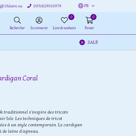
FR
o@13doors.eu
0031629010979
0
0
Rechercher
Se connecter
Liste de souhaits
Panier
SALE
Cardigan Coral
 traditionnel s'inspire des tricots
ir Isle. Les techniques de tricot
ées à un style contemporain. Le cardigan
% de laine d'agneau.