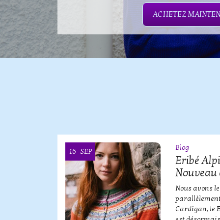
ACHETEZ MAINTE
Blog
16
SEP
OOI
Eribé Alp
Nouveau 
erbe de
Nous avons le
parallèlement
Cardigan, le 
est désormais