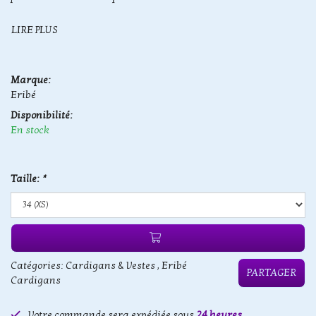
LIRE PLUS
Marque:
Eribé
Disponibilité:
En stock
Taille:
*
Catégories:
Cardigans & Vestes
,
Eribé
PARTAGER
Cardigans
Votre commande sera expédiée sous
24 heures