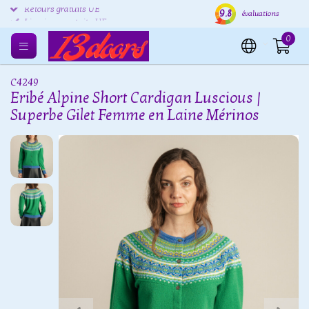
9.8
Retours gratuits UE
Expédition sous 24 heures
Livr
évaluations
0
C4249
Eribé Alpine Short Cardigan Luscious |
Superbe Gilet Femme en Laine Mérinos