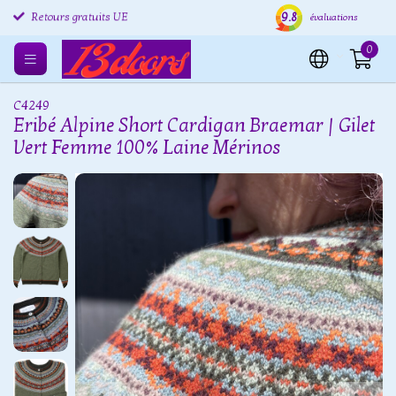
9.8
Retours gratuits UE
Expédition sous 24 heures
Livr
évaluations
0
C4249
Eribé Alpine Short Cardigan Braemar | Gilet
Vert Femme 100% Laine Mérinos