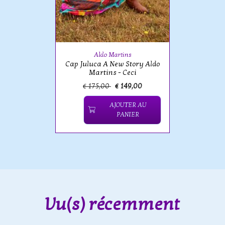
Aldo Martins
Cap Juluca A New Story Aldo
Martins - Ceci
€ 175,00
€ 149,00
AJOUTER AU
PANIER
Vu(s) récemment