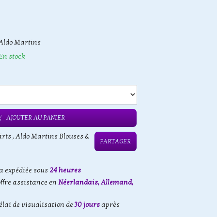
Aldo Martins
En stock
AJOUTER AU PANIER
irts
,
Aldo Martins Blouses &
PARTAGER
 expédiée sous
24 heures
offre assistance en
Néerlandais, Allemand,
élai de visualisation de
30 jours
après