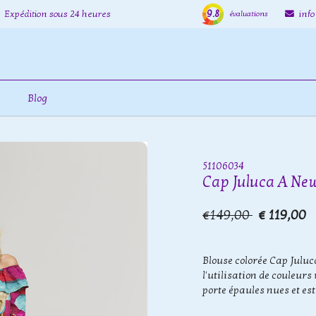
9.8
Expédition sous 24 heures
inf
évaluations
Blog
51106034
Cap Juluca A New
€149,00
€ 119,00
Blouse colorée Cap Juluc
l'utilisation de couleurs
porte épaules nues et est