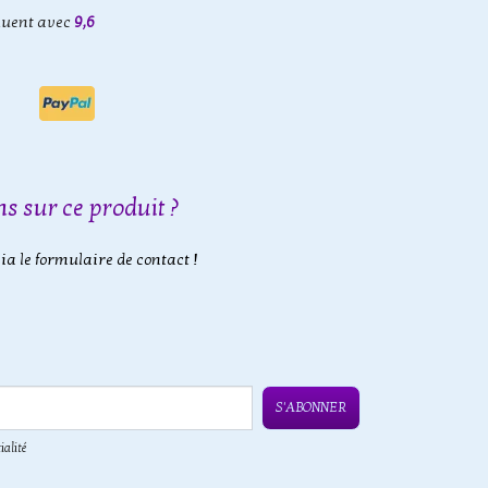
luent avec
9,6
s sur ce produit ?
a le formulaire de contact !
S'ABONNER
ialité