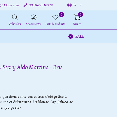
FR
o@13doors.eu
0031629010979
0
0
Rechercher
Se connecter
Liste de souhaits
Panier
SALE
 Story Aldo Martins - Bru
a qui donne une sensation d'été grâce à
 vives et éclatantes. La blouse Cap Juluca se
 en polyester.