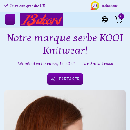
Retours gratuits UE
9.8
Expédition sous 24 heures
Livr
Livraison gratuite UE
évaluations
0
Notre marque serbe KOOI
Knitwear!
Published on february 16, 2024
•
Par Anita Troost
PARTAGER