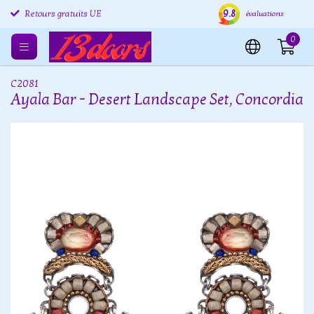
9.8
Retours gratuits UE
Expédition sous 24 heures
Livr
évaluations
0
C2081
Ayala Bar - Desert Landscape Set, Concordia