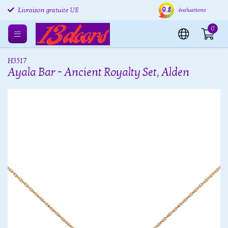
Retours gratuits UE
9.8
Expédition sous 24 heures
Livr
évaluations
Livraison gratuite UE
0
H3517
Ayala Bar - Ancient Royalty Set, Alden