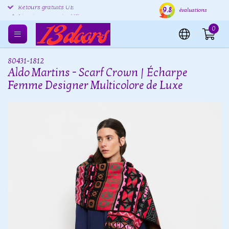
9.8
Retours gratuits UE
Expédition sous 24 heures
Livr
évaluations
0
80431-1812
Aldo Martins - Scarf Crown | Écharpe
Femme Designer Multicolore de Luxe