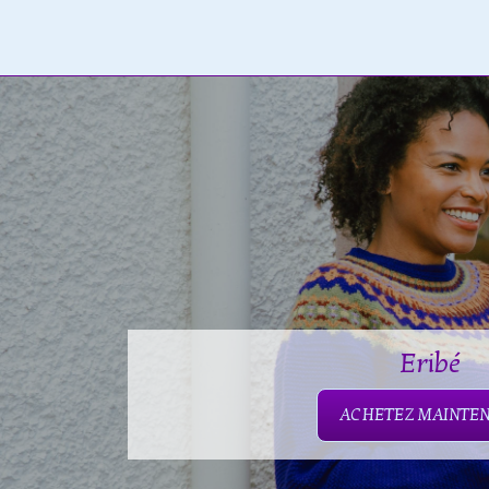
Eribé
ACHETEZ MAINTE