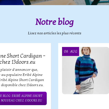
Notre blog
Lisez nos articles les plus récents
06
AUG
ine Short Cardigan –
chez 13doors.eu
 plaisir d’annoncer que,
 au populaire Eribé Alpine
Eribé Alpine Short Cardigan
 disponible chez 13doors.eu.
E BLOG: ERIBÉ ALPINE SHORT
– NOUVEAU CHEZ 13DOORS.EU