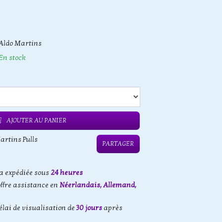
Aldo Martins
En stock
AJOUTER AU PANIER
artins Pulls
PARTAGER
 expédiée sous
24 heures
offre assistance en
Néerlandais, Allemand,
élai de visualisation de
30 jours
après