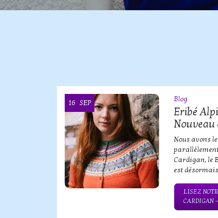
Blog
16
SEP
OOI
Eribé Alp
Nouveau 
erbe de
Nous avons le
parallèlement
Cardigan, le 
est désormais
QUE SERBE
LISEZ NOTR
CARDIGAN 