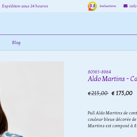
9.8
Expédition sous 24 heures
inf
évaluations
Blog
80365-8964
Aldo Martins - C
€215,00
€ 175,00
Pull Aldo Martins de cont
couleur bleue décorée de 
Martins est composé à 85