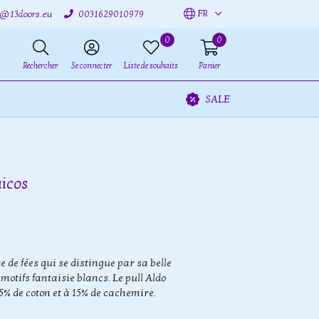
FR
o@13doors.eu
0031629010979
0
0
Rechercher
Se connecter
Liste de souhaits
Panier
SALE
aicos
e de fées qui se distingue par sa belle
motifs fantaisie blancs. Le pull Aldo
% de coton et à 15% de cachemire.