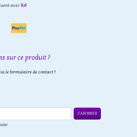
luent avec
9,6
s sur ce produit ?
a le formulaire de contact !
S'ABONNER
ialité