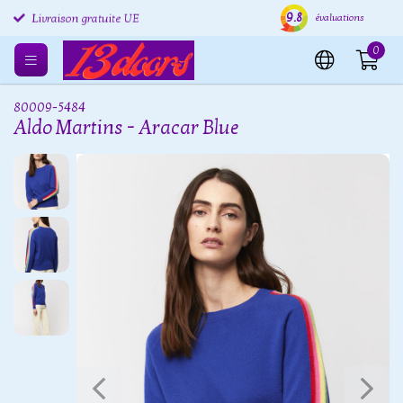
Retours gratuits UE
9.8
Expédition sous 24 heures
Livr
évaluations
Livraison gratuite UE
0
80009-5484
Aldo Martins - Aracar Blue