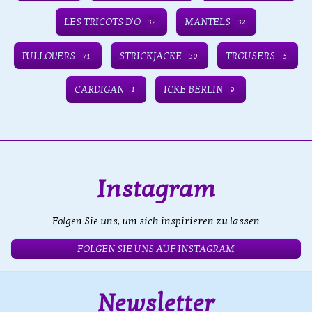
LES TRICOTS D'O
MANTELS
32
32
PULLOVERS
STRICKJACKE
TROUSERS
71
30
5
CARDIGAN
ICKE BERLIN
1
9
Instagram
Folgen Sie uns, um sich inspirieren zu lassen
FOLGEN SIE UNS AUF INSTAGRAM
Newsletter