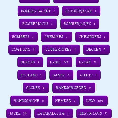
BOMBER JACKET
BOMBERJACKE
1
1
BOMBERJACKS
BOMBERJASJES
1
1
BOMBERS
CHEMISES
CHEMISIERS
1
3
1
COATIGAN
COUVERTURES
DECKEN
1
5
5
DEKENS
ERIBE
EROKE
5
342
32
FOULARD
GANTS
GILETS
3
6
1
GLOVES
HANDSCHOENEN
6
6
HANDSCHUHE
HEMDEN
IVKO
6
3
1306
JACKE
LA JABALCUZA
LES TRICOTS
36
8
32