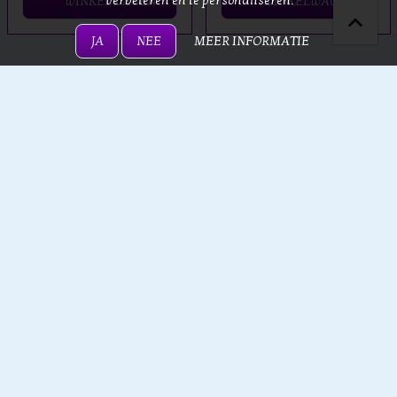
verbeteren en te personaliseren.
WINKELWAGEN
WINKELWAGEN
JA
NEE
MEER INFORMATIE
Loading
1
2
3
4
5
..
94
Page
Nieuwsbrief
Schrijf u in voor nieuwtjes en leuke aanbiedingen
E-mail
ABONNEER
Privacyverklaring