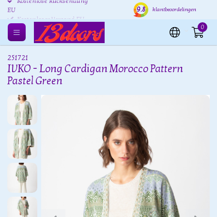
Kostenlose Rücksendung
Versand innerhalb von 24
Kost
9.8
klantbeoordelingen
EU
Stunden
0
251721
IVKO - Long Cardigan Morocco Pattern
Pastel Green