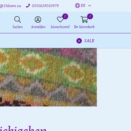
DE
o@13doors.eu
0031629010979
0
0
Suchen
Anmelden
Wunschzettel
Ihr Warenkorb
SALE