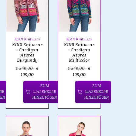
KOOI Knitwear
KOOI Knitwear
KOOI Knitwear
KOOI Knitwear
- Cardigan
- Cardigan
Azores
Azores
Burgundy
Multicolor
€ 249,00
€
€ 249,00
€
199,00
199,00
ZUM
ZUM
RB
WARENKORB
WARENKORB
EN
HINZUFÜGEN
HINZUFÜGEN