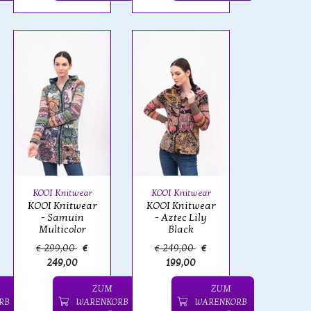
KOOI Knitwear
KOOI Knitwear
KOOI Knitwear
KOOI Knitwear
- Samuin
- Aztec Lily
Multicolor
Black
€ 299,00
€
€ 249,00
€
249,00
199,00
ZUM
ZUM
RB
WARENKORB
WARENKORB