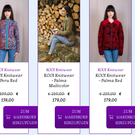
OI Knitwear
KOOI Knitwear
KOOI Knitwear
I Knitwear
KOOI Knitwear
KOOI Knitwear
 Peru Red
- Palma
- Palma Red
Multicolor
 199,00
€
€ 219,00
€
€ 219,00
€
159,00
179,00
179,00
ZUM
ZUM
ZUM
WARENKORB
WARENKORB
WARENKO
HINZUFÜGEN
HINZUFÜGEN
HINZUFÜG