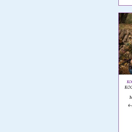
KO
KOO
M
€