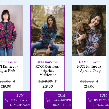
OI Knitwear
KOOI Knitwear
KOOI Knitwear
I Knitwear
KOOI Knitwear
KOOI Knitwear
 Lyon Pink
- Aprilia
- Aprilia Gray
Multicolor
 269,00
€
€ 269,00
€
€ 269,00
€
219,00
219,00
219,00
ZUM
ZUM
ZUM
WARENKORB
WARENKORB
WARENKO
HINZUFÜGEN
HINZUFÜGEN
HINZUFÜG