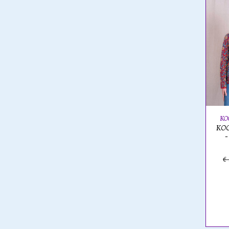
KO
KOO
-
€