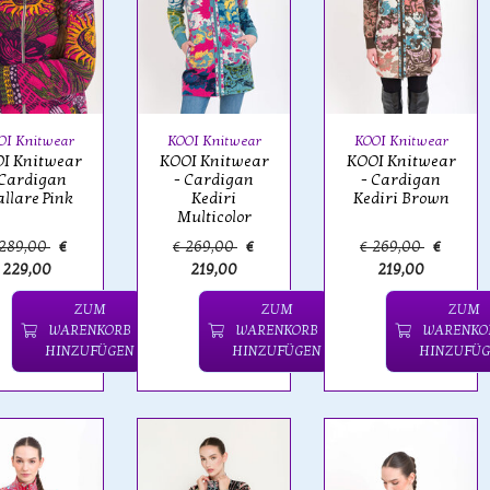
OI Knitwear
KOOI Knitwear
KOOI Knitwear
I Knitwear
KOOI Knitwear
KOOI Knitwear
 Cardigan
- Cardigan
- Cardigan
llare Pink
Kediri
Kediri Brown
Multicolor
 289,00
€
€ 269,00
€
€ 269,00
€
229,00
219,00
219,00
ZUM
ZUM
ZUM
WARENKORB
WARENKORB
WARENKO
HINZUFÜGEN
HINZUFÜGEN
HINZUFÜG