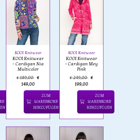
KOOI Knitwear
KOOI Knitwear
KOOI Knitwear
KOOI Knitwear
- Cardigan Nia
- Cardigan Mey
Multicolor
Pink
€ 189,00
€
€ 249,00
€
149,00
199,00
ZUM
ZUM
RB
WARENKORB
WARENKORB
EN
HINZUFÜGEN
HINZUFÜGEN