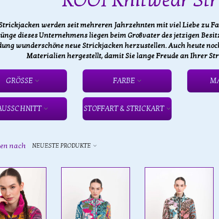
KOOI Knitwear Str
Strickjacken werden seit mehreren Jahrzehnten mit viel Liebe zu Far
ünge dieses Unternehmens liegen beim Großvater des jetzigen Besitze
dung wunderschöne neue Strickjacken herzustellen. Auch heute noc
Materialien hergestellt, damit Sie lange Freude an Ihrer S
GRÖSSE
FARBE
M
AUSSCHNITT
STOFFART & STRICKART
ren nach
NEUESTE PRODUKTE