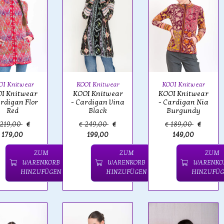
OI Knitwear
KOOI Knitwear
KOOI Knitwear
I Knitwear
KOOI Knitwear
KOOI Knitwear
ardigan Flor
- Cardigan Vina
- Cardigan Nia
Red
Black
Burgundy
 219,00
€
€ 249,00
€
€ 189,00
€
179,00
199,00
149,00
ZUM
ZUM
ZUM
WARENKORB
WARENKORB
WARENKO
HINZUFÜGEN
HINZUFÜGEN
HINZUFÜG