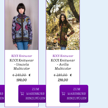
KOOI Knitwear
KOOI Knitwear
KOOI Knitwear
KOOI Knitwear
- Vouzela
- Avilla
Multicolor
Multicolor
€ 249,00
€
€ 289,00
€
199,00
239,00
ZUM
ZUM
RB
WARENKORB
WARENKORB
EN
HINZUFÜGEN
HINZUFÜGEN