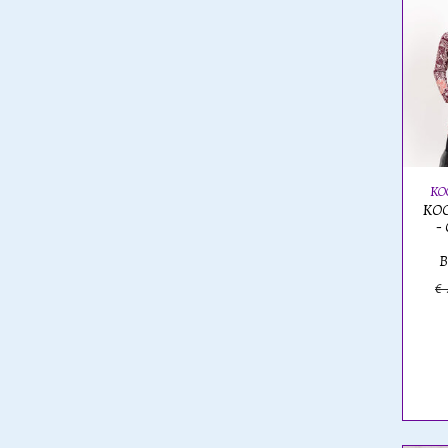
KO
KOO
-
B
€