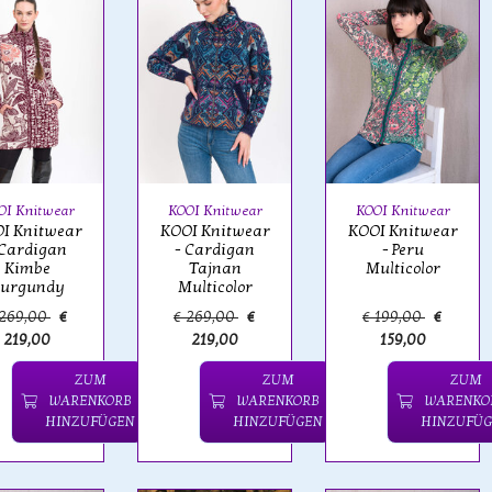
OI Knitwear
KOOI Knitwear
KOOI Knitwear
I Knitwear
KOOI Knitwear
KOOI Knitwear
 Cardigan
- Cardigan
- Peru
Kimbe
Tajnan
Multicolor
urgundy
Multicolor
 269,00
€
€ 269,00
€
€ 199,00
€
219,00
219,00
159,00
ZUM
ZUM
ZUM
WARENKORB
WARENKORB
WARENKO
HINZUFÜGEN
HINZUFÜGEN
HINZUFÜG