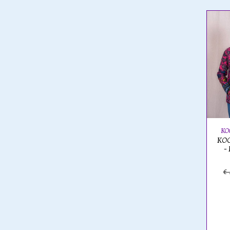
KO
KOO
-
€