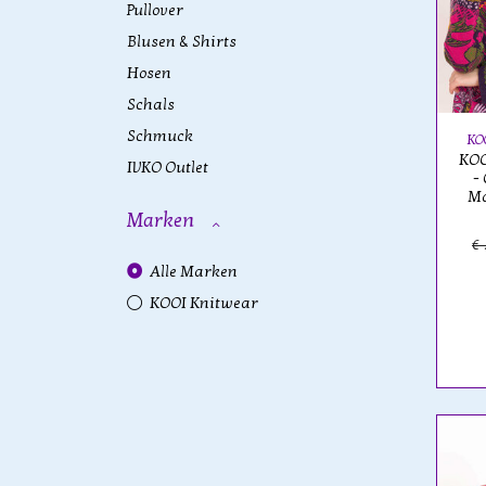
Pullover
Blusen & Shirts
Hosen
Schals
Schmuck
KO
KOO
IVKO Outlet
-
Ma
Marken
€
Alle Marken
KOOI Knitwear