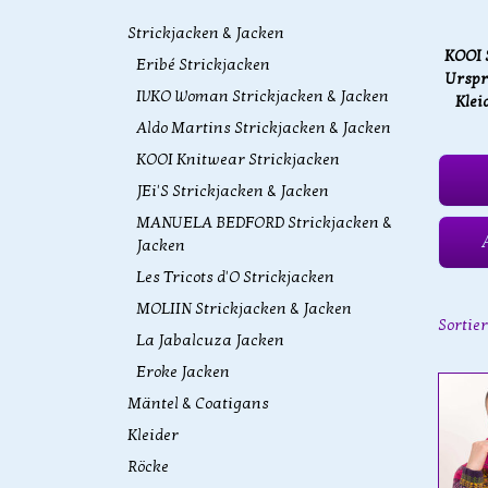
Strickjacken & Jacken
KOOI 
Eribé Strickjacken
Urspr
IVKO Woman Strickjacken & Jacken
Klei
Aldo Martins Strickjacken & Jacken
KOOI Knitwear Strickjacken
JEi'S Strickjacken & Jacken
MANUELA BEDFORD Strickjacken &
Jacken
Les Tricots d'O Strickjacken
MOLIIN Strickjacken & Jacken
Sortie
La Jabalcuza Jacken
Eroke Jacken
Mäntel & Coatigans
Kleider
Röcke