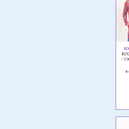
KO
KOO
- C
€