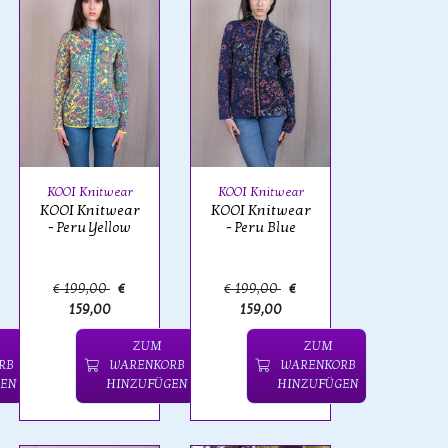
KOOI Knitwear
KOOI Knitwear
KOOI Knitwear
KOOI Knitwear
- Peru Yellow
- Peru Blue
€ 199,00
€
€ 199,00
€
159,00
159,00
ZUM
ZUM
RB
WARENKORB
WARENKORB
EN
HINZUFÜGEN
HINZUFÜGEN