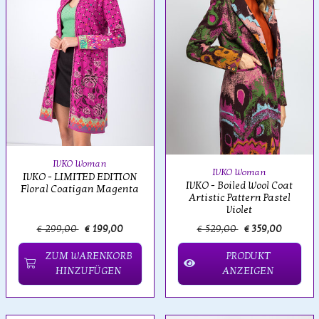
IVKO Woman
IVKO Woman
IVKO - LIMITED EDITION
IVKO - Boiled Wool Coat
Floral Coatigan Magenta
Artistic Pattern Pastel
Violet
€ 299,00
€ 199,00
€ 529,00
€ 359,00
ZUM WARENKORB
PRODUKT
HINZUFÜGEN
ANZEIGEN