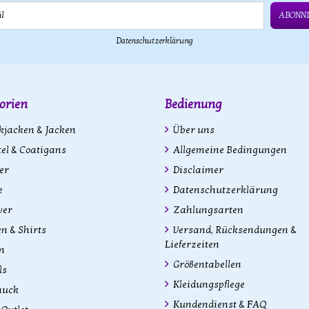
ABONN
Datenschutzerklärung
orien
Bedienung
kjacken & Jacken
Über uns
l & Coatigans
Allgemeine Bedingungen
er
Disclaimer
e
Datenschutzerklärung
ver
Zahlungsarten
n & Shirts
Versand, Rücksendungen &
Lieferzeiten
n
Größentabellen
ls
Kleidungspflege
uck
Kundendienst & FAQ