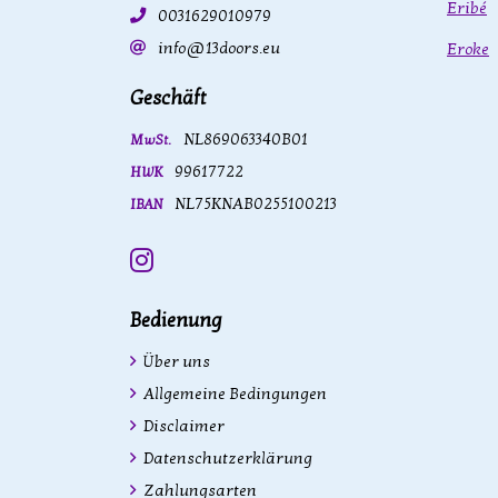
Eribé
0031629010979
info@13doors.eu
Eroke
Geschäft
NL869063340B01
MwSt.
99617722
HWK
NL75KNAB0255100213
IBAN
Instagram
Bedienung
Über uns
Allgemeine Bedingungen
Disclaimer
Datenschutzerklärung
Zahlungsarten