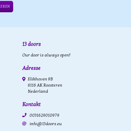
IEREN
13 doors
Our door is always open!
Adresse
Illikhoven 9B
6116 AK Roosteren
Nederland
Kontakt
0031629010979
info@13doors.eu