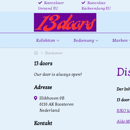
Kostenloser
Kostenlose
Versand EU
Rücksendung EU
Kollektion
Bedienung
Marken
Disclaimer
13 doors
Di
Our door is always open!
Adresse
Der In
Illikhoven 9B
13 doo
6116 AK Roosteren
Nederland
IVKO 
Aldo M
Kontakt