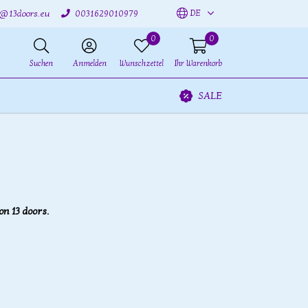
DE
o@13doors.eu
0031629010979
0
0
Suchen
Anmelden
Wunschzettel
Ihr Warenkorb
SALE
n 13 doors.