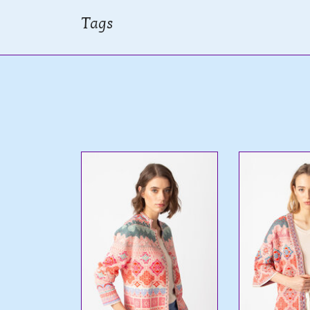
Tags
oman