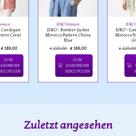
Woman
IVKO Woman
IVKO
g Cardigan
IVKO - Bomber Jacket
IVKO - Lo
tern Coral
Morocco Pattern China
Morocco Pa
Blue
G
€ 189,00
€ 229,00
€ 189,00
€ 229,0
ZUM
ZUM
ARENKORB
WARENKORB
INZUFÜGEN
HINZUFÜGEN
Zuletzt angesehen