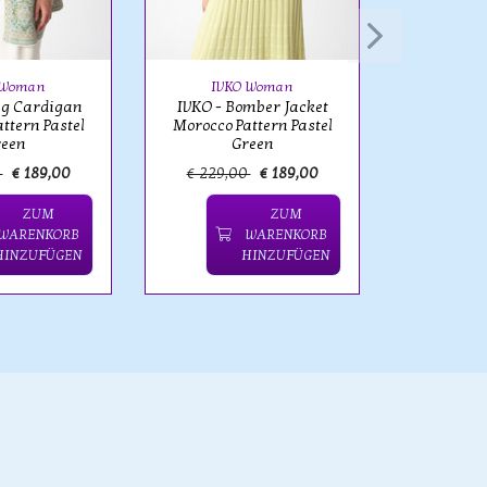
IVKO - Ja
Morocco P
 Woman
IVKO Woman
ng Cardigan
IVKO - Bomber Jacket
ttern Pastel
Morocco Pattern Pastel
reen
Green
0
€ 189,00
€ 229,00
€ 189,00
€ 199,
ZUM
ZUM
WARENKORB
WARENKORB
HINZUFÜGEN
HINZUFÜGEN