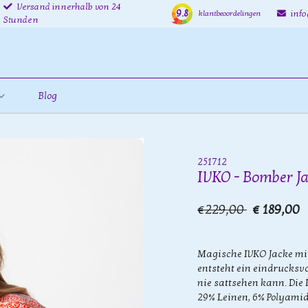
Versand innerhalb von 24
9.8
inf
klantbeoordelingen
Stunden
Blog
251712
IVKO - Bomber Ja
€229,00
€ 189,00
Magische IVKO Jacke mi
entsteht ein eindrucksv
nie sattsehen kann. Die
29% Leinen, 6% Polyamid