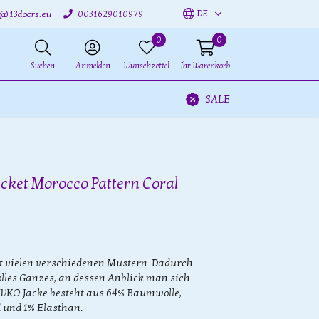
DE
o@13doors.eu
0031629010979
0
0
Suchen
Anmelden
Wunschzettel
Ihr Warenkorb
SALE
cket Morocco Pattern Coral
t vielen verschiedenen Mustern. Dadurch
olles Ganzes, an dessen Anblick man sich
 IVKO Jacke besteht aus 64% Baumwolle,
 und 1% Elasthan.