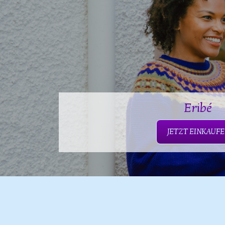
Eribé
JETZT EINKAUF