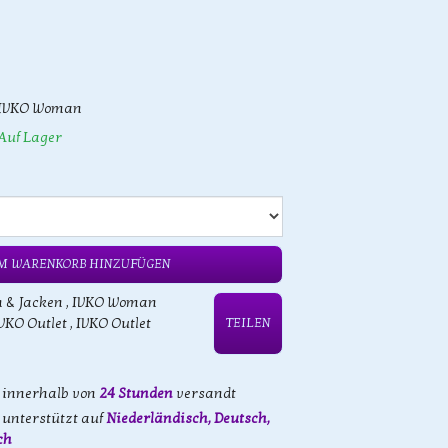
IVKO Woman
Auf Lager
M WARENKORB HINZUFÜGEN
n & Jacken
,
IVKO Woman
VKO Outlet
,
IVKO Outlet
TEILEN
d innerhalb von
24 Stunden
versandt
unterstützt auf
Niederländisch, Deutsch,
ch