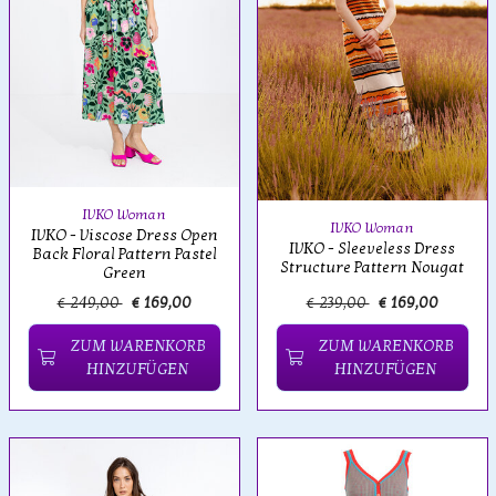
IVKO Woman
IVKO Woman
IVKO - Viscose Dress Open
IVKO - Sleeveless Dress
Back Floral Pattern Pastel
Structure Pattern Nougat
Green
€ 249,00
€ 169,00
€ 239,00
€ 169,00
ZUM WARENKORB
ZUM WARENKORB
HINZUFÜGEN
HINZUFÜGEN