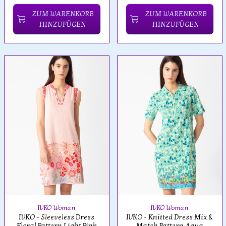
ZUM WARENKORB
ZUM WARENKORB
HINZUFÜGEN
HINZUFÜGEN
IVKO Woman
IVKO Woman
IVKO - Sleeveless Dress
IVKO - Knitted Dress Mix &
Floral Pattern Light Pink
Match Pattern Aqua