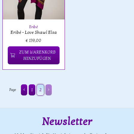
Eribé
Eribé - Love Shawl Elsa
€ 139,00
ZUM WARENKORB
HINZUFÜGEN
1
2
Page
Newsletter