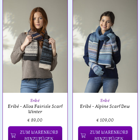
Eribé
Eribé
Eribé - Alloa Fairisle Scarf
Eribé - Alpine Scarf Dew
Winter
€ 89,00
€ 109,00
ZUM WARENKORB
ZUM WARENKORB
HINZUFÜGEN
HINZUFÜGEN