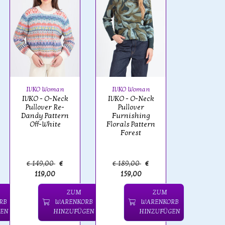
IVKO Woman
IVKO Woman
IVKO - O-Neck
IVKO - O-Neck
Pullover Re-
Pullover
Dandy Pattern
Furnishing
Off-White
Florals Pattern
Forest
€ 149,00
€
€ 189,00
€
119,00
159,00
ZUM
ZUM
RB
WARENKORB
WARENKORB
EN
HINZUFÜGEN
HINZUFÜGEN