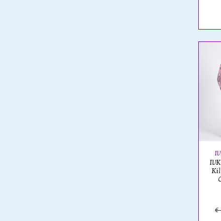
I
IVK
Ki
€