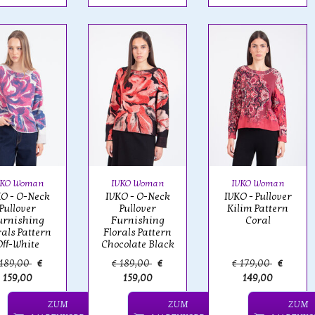
VKO Woman
IVKO Woman
IVKO Woman
O - O-Neck
IVKO - Pullover
IVKO - O-Neck
Pullover
Kilim Pattern
Pullover
urnishing
Coral
Furnishing
rals Pattern
Florals Pattern
Off-White
Chocolate Black
 189,00
€
€ 189,00
€
€ 179,00
€
159,00
159,00
149,00
ZUM
ZUM
ZUM