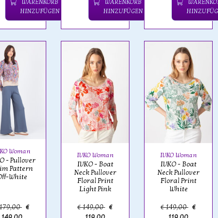
WARENKORB
WARENKORB
WARENKO
HINZUFÜGEN
HINZUFÜGEN
HINZUFÜG
VKO Woman
IVKO Woman
IVKO Woman
O - Pullover
IVKO - Boat
IVKO - Boat
lim Pattern
Neck Pullover
Neck Pullover
Off-White
Floral Print
Floral Print
Light Pink
White
 179,00
€
€ 149,00
€
€ 149,00
€
149,00
119,00
119,00