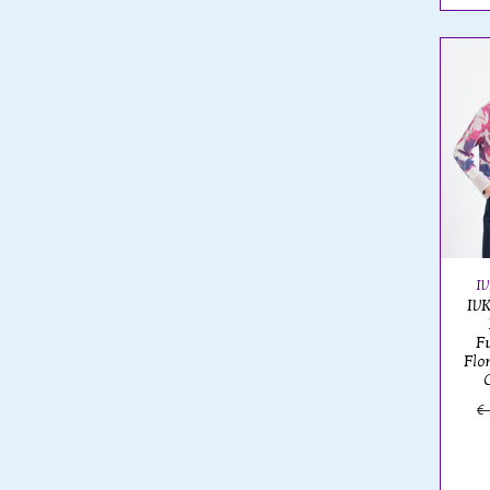
I
IVK
F
Flo
€