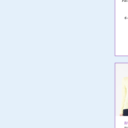
Pat
€
I