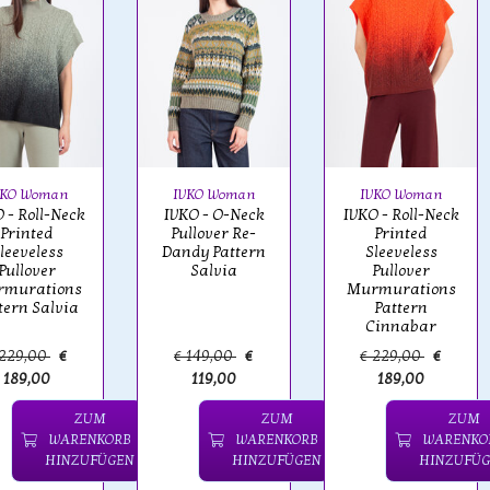
VKO Woman
IVKO Woman
IVKO Woman
 - Roll-Neck
IVKO - O-Neck
IVKO - Roll-Neck
Printed
Pullover Re-
Printed
leeveless
Dandy Pattern
Sleeveless
Pullover
Salvia
Pullover
murations
Murmurations
tern Salvia
Pattern
Cinnabar
 229,00
€
€ 149,00
€
€ 229,00
€
189,00
119,00
189,00
ZUM
ZUM
ZUM
WARENKORB
WARENKORB
WARENKO
HINZUFÜGEN
HINZUFÜGEN
HINZUFÜG