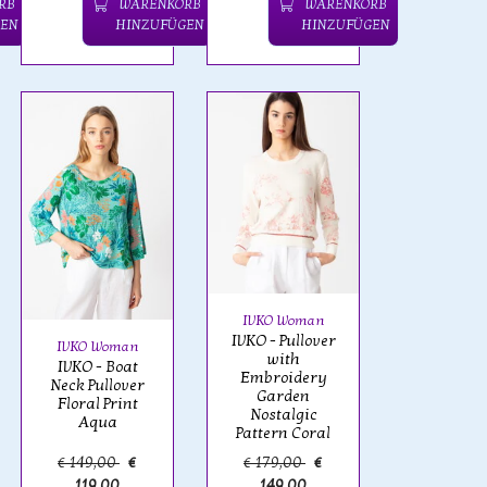
RB
WARENKORB
WARENKORB
EN
HINZUFÜGEN
HINZUFÜGEN
IVKO Woman
IVKO - Pullover
IVKO Woman
with
IVKO - Boat
Embroidery
Neck Pullover
Garden
Floral Print
Nostalgic
Aqua
Pattern Coral
€ 149,00
€
€ 179,00
€
119,00
149,00