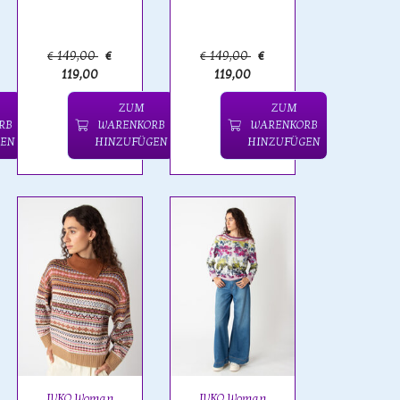
€ 149,00
€
€ 149,00
€
119,00
119,00
ZUM
ZUM
RB
WARENKORB
WARENKORB
EN
HINZUFÜGEN
HINZUFÜGEN
IVKO Woman
IVKO Woman