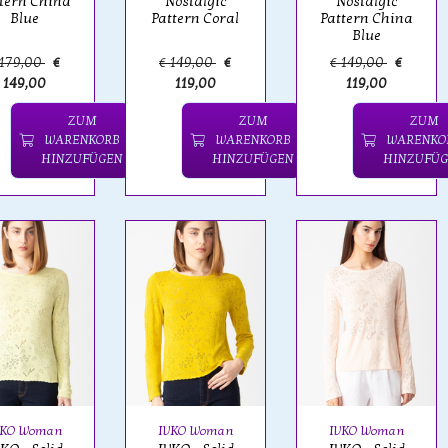
tern China
Nostalgic
Nostalgic
Blue
Pattern Coral
Pattern China
Blue
 179,00
€
€ 149,00
€
€ 149,00
€
149,00
119,00
119,00
ZUM
ZUM
ZUM
WARENKORB
WARENKORB
WARENKO
HINZUFÜGEN
HINZUFÜGEN
HINZUFÜG
VKO Woman
IVKO Woman
IVKO Woman