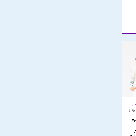
I
IVK
E