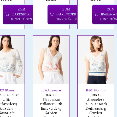
ZUM
ZUM
ZUM
WARENKORB
WARENKORB
WARENKO
HINZUFÜGEN
HINZUFÜGEN
HINZUFÜG
VKO Woman
IVKO Woman
IVKO Woman
O - Pullover
IVKO -
IVKO -
with
Sleeveless
Sleeveless
mbroidery
Pullover with
Pullover with
Garden
Embroidery
Embroidery
Nostalgic
Garden
Garden