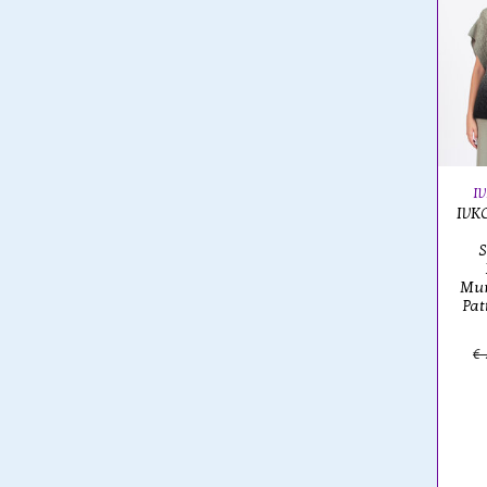
I
IVKO
S
Mur
Pat
€