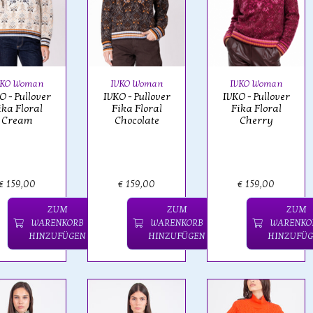
VKO Woman
IVKO Woman
IVKO Woman
O - Pullover
IVKO - Pullover
IVKO - Pullover
ika Floral
Fika Floral
Fika Floral
Cream
Chocolate
Cherry
€ 159,00
€ 159,00
€ 159,00
ZUM
ZUM
ZUM
WARENKORB
WARENKORB
WARENKO
HINZUFÜGEN
HINZUFÜGEN
HINZUFÜG