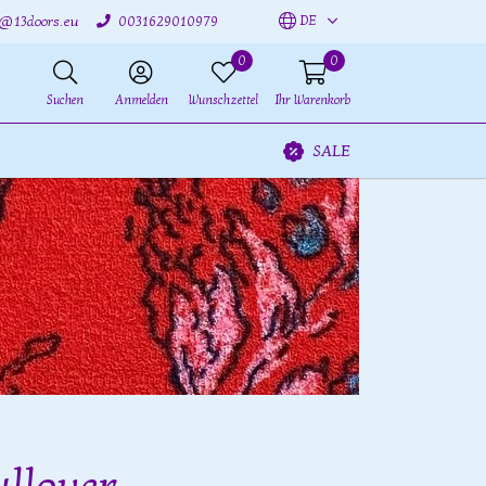
DE
o@13doors.eu
0031629010979
0
0
Suchen
Anmelden
Wunschzettel
Ihr Warenkorb
SALE