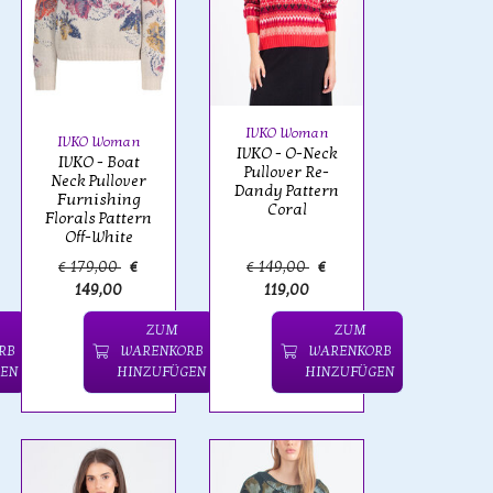
IVKO Woman
IVKO Woman
IVKO - O-Neck
IVKO - Boat
Pullover Re-
Neck Pullover
Dandy Pattern
Furnishing
Coral
Florals Pattern
Off-White
€ 179,00
€
€ 149,00
€
149,00
119,00
ZUM
ZUM
RB
WARENKORB
WARENKORB
EN
HINZUFÜGEN
HINZUFÜGEN