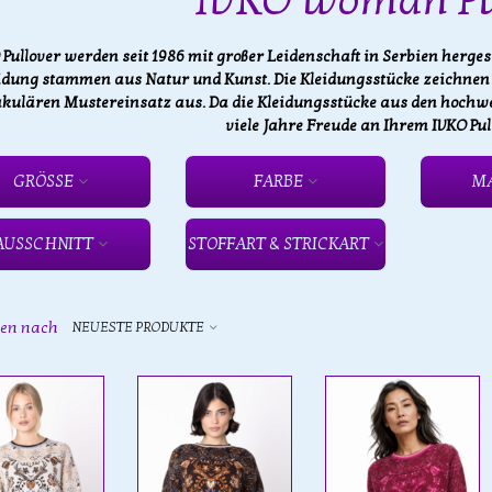
IVKO Woman Pu
Pullover werden seit 1986 mit großer Leidenschaft in Serbien hergeste
idung stammen aus Natur und Kunst. Die Kleidungsstücke zeichnen s
kulären Mustereinsatz aus. Da die Kleidungsstücke aus den hochwer
viele Jahre Freude an Ihrem IVKO Pul
GRÖSSE
FARBE
M
AUSSCHNITT
STOFFART & STRICKART
ren nach
NEUESTE PRODUKTE