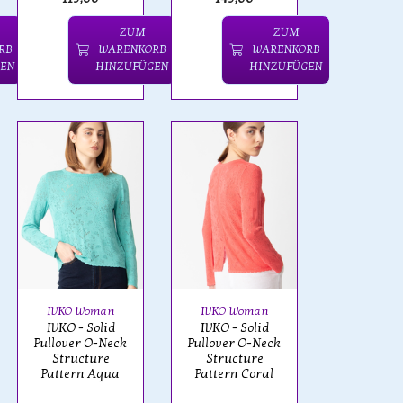
ZUM
ZUM
RB
WARENKORB
WARENKORB
EN
HINZUFÜGEN
HINZUFÜGEN
IVKO Woman
IVKO Woman
IVKO - Solid
IVKO - Solid
Pullover O-Neck
Pullover O-Neck
Structure
Structure
Pattern Aqua
Pattern Coral