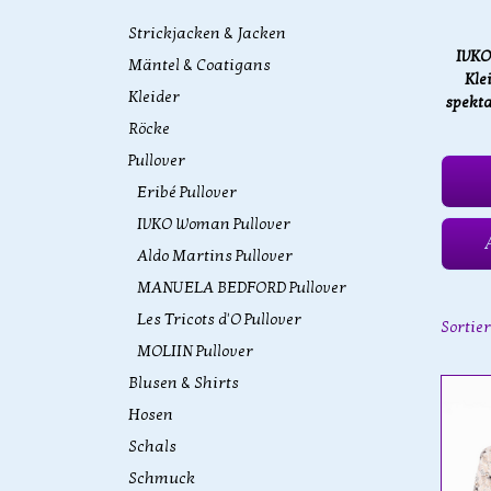
Strickjacken & Jacken
IVKO 
Mäntel & Coatigans
Kle
Kleider
spekta
Röcke
Pullover
Eribé Pullover
IVKO Woman Pullover
Aldo Martins Pullover
MANUELA BEDFORD Pullover
Les Tricots d'O Pullover
Sortie
MOLIIN Pullover
Blusen & Shirts
Hosen
Schals
Schmuck