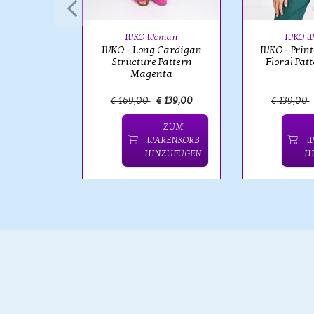
a Pattern
ood
IVKO Woman
IVKO 
IVKO - Long Cardigan
IVKO - Print
Structure Pattern
Floral Pat
Magenta
€ 159,00
€ 169,00
€ 139,00
€ 139,00
ZUM
ZUM
RENKORB
WARENKORB
W
NZUFÜGEN
HINZUFÜGEN
H