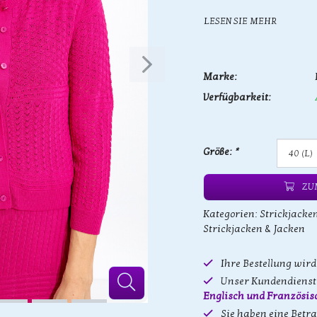
LESEN SIE MEHR
Marke:
Verfügbarkeit:
Größe:
*
ZU
Kategorien:
Strickjacke
Strickjacken & Jacken
Ihre Bestellung wir
Unser Kundendienst 
Englisch und Französis
Sie haben eine Betr