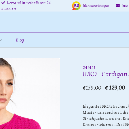
Versand innerhalb von 24
9.8
inf
klantbeoordelingen
Stunden
Blog
241421
IVKO - Cardigan 
€159,00
€ 129,00
Elegante IVKO Strickjac
Muster auszeichnet, die
Strickjacke wird mit Kn
Dreiviertelärmel. Die IV