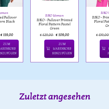
Woman
IVKO
IVKO Woman
ed Pullover
IVKO - Pri
IVKO - Pullover Printed
tern Black
Floral Pa
Floral Pattern Pastel
G
Green
€ 119,00
€ 129,00
€ 109,00
€ 139,0
ZUM
ZUM
ARENKORB
WARENKORB
INZUFÜGEN
HINZUFÜGEN
Zuletzt angesehen