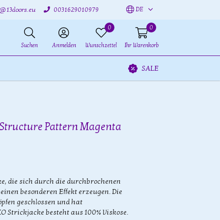
DE
o@13doors.eu
0031629010979
0
0
Suchen
Anmelden
Wunschzettel
Ihr Warenkorb
SALE
Structure Pattern Magenta
ke, die sich durch die durchbrochenen
 einen besonderen Effekt erzeugen. Die
öpfen geschlossen und hat
KO Strickjacke besteht aus 100% Viskose.