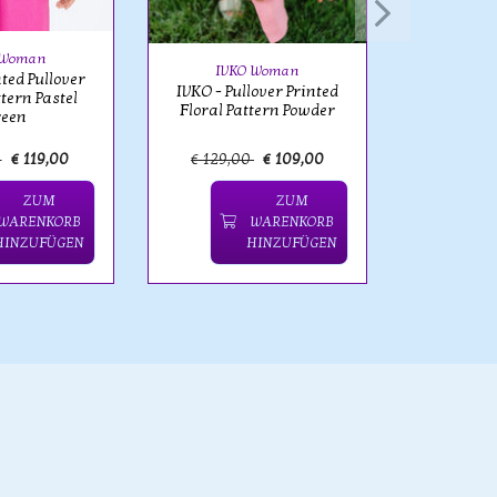
Floral P
 Woman
IVKO Woman
nted Pullover
IVKO - Pullover Printed
ttern Pastel
Floral Pattern Powder
reen
0
€ 119,00
€ 129,00
€ 109,00
€ 139,
ZUM
ZUM
WARENKORB
WARENKORB
HINZUFÜGEN
HINZUFÜGEN