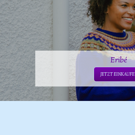
Eribé
JETZT EINKAUF