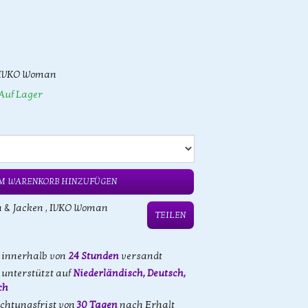
IVKO Woman
Auf Lager
M WARENKORB HINZUFÜGEN
n & Jacken
,
IVKO Woman
TEILEN
d innerhalb von
24 Stunden
versandt
unterstützt auf
Niederländisch, Deutsch,
ch
achtungsfrist von
30 Tagen
nach Erhalt