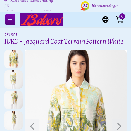
Kostenlose Rücksendung
Versand innerhalb von 24
Kost
9.8
klantbeoordelingen
EU
Stunden
0
251601
IVKO - Jacquard Coat Terrain Pattern White