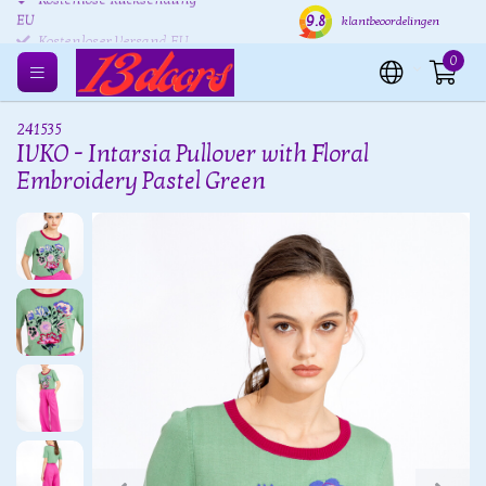
Kostenlose Rücksendung
Versand innerhalb von 24
Kost
9.8
klantbeoordelingen
EU
Stunden
0
241535
IVKO - Intarsia Pullover with Floral
Embroidery Pastel Green