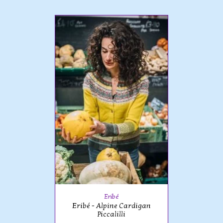
Eribé
Eribé - Alpine Cardigan
Piccalilli