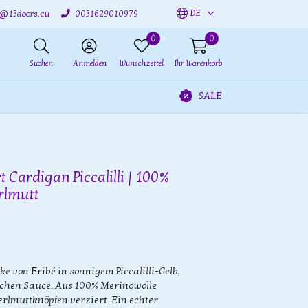
DE
o@13doors.eu
0031629010979
0
0
Suchen
Anmelden
Wunschzettel
Ihr Warenkorb
SALE
t Cardigan Piccalilli | 100%
rlmutt
e von Eribé in sonnigem Piccalilli-Gelb,
ischen Sauce. Aus 100% Merinowolle
Perlmuttknöpfen verziert. Ein echter