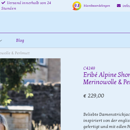
Versand innerhalb von 24
9.8
inf
klantbeoordelingen
Stunden
Blog
nowolle & Perlmutt
C4249
Eribé Alpine Shor
Merinowolle & Pe
€ 229,00
Beliebte Damenstrickjack
inspiriert von der engl
gefertigt und mit edlen 