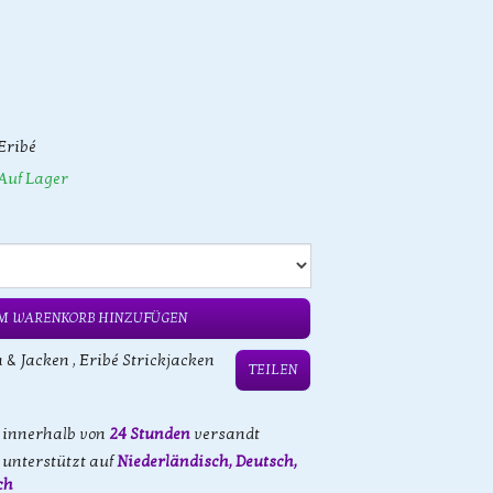
Eribé
Auf Lager
M WARENKORB HINZUFÜGEN
n & Jacken
,
Eribé Strickjacken
TEILEN
d innerhalb von
24 Stunden
versandt
unterstützt auf
Niederländisch, Deutsch,
ch