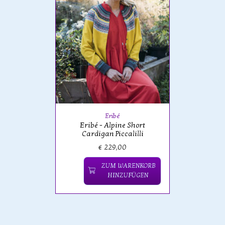
Eribé
Eribé - Alpine Short
Cardigan Piccalilli
€ 229,00
ZUM WARENKORB
HINZUFÜGEN