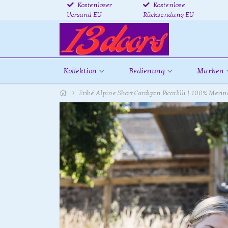
Kostenloser
Kostenlose
Versand EU
Rücksendung EU
Kollektion
Bedienung
Marken
Eribé Alpine Short Cardigan Piccalilli | 100% Meri