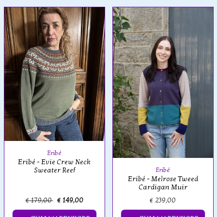
Eribé
Eribé - Evie Crew Neck
Sweater Reef
Eribé
Eribé - Melrose Tweed
Cardigan Muir
€ 179,00
€ 149,00
€ 239,00