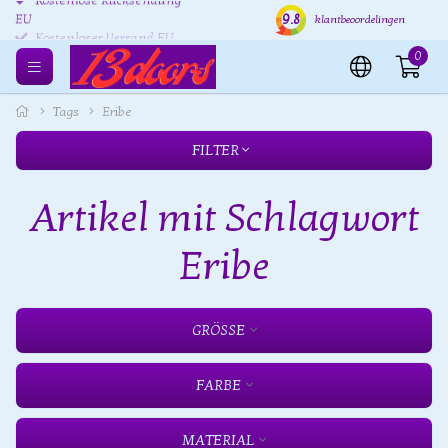
Kostenlose Rücksendung
Versand innerhalb von 24
Kost
9.8
klantbeoordelingen
EU
Stunden
0
Tags
Eribe
FILTER
Artikel mit Schlagwort
Eribe
GRÖSSE
FARBE
MATERIAL