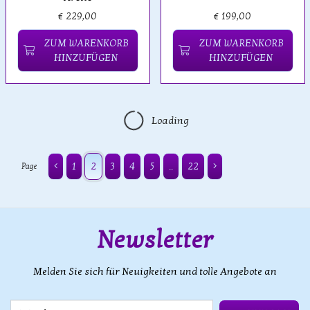
€ 229,00
€ 199,00
ZUM WARENKORB
ZUM WARENKORB
HINZUFÜGEN
HINZUFÜGEN
Loading
1
2
3
4
5
..
22
Page
Newsletter
Melden Sie sich für Neuigkeiten und tolle Angebote an
E-Mail