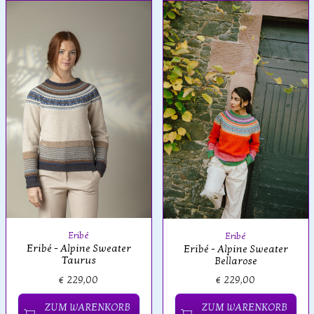
Eribé
Eribé
Eribé - Alpine Sweater
Eribé - Alpine Sweater
Taurus
Bellarose
€ 229,00
€ 229,00
ZUM WARENKORB
ZUM WARENKORB