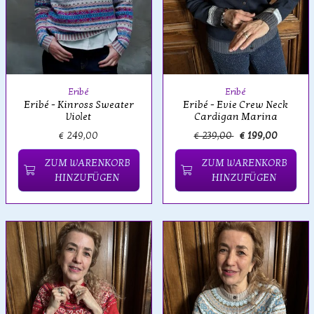
Eribé
Eribé
Eribé - Kinross Sweater
Eribé - Evie Crew Neck
Violet
Cardigan Marina
€ 249,00
€ 239,00
€ 199,00
ZUM WARENKORB
ZUM WARENKORB
HINZUFÜGEN
HINZUFÜGEN