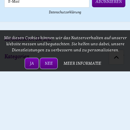
ABONNIEREN
Datenschutzerklärung
Mit diesen Cookies können wir das Nutzerverhalten auf unserer
Kontaktieren Sie uns
Website messen und begutachten. Sie helfen uns dabei, unsere
Dienstleistungen zu verbessern und zu personalisieren.
Kategorien
JA
NEE
MEER INFORMATIE
Bedienung
13 doors
13 doors © 2026 - Powered by
Lightspeed
- Theme by
eCommerce
Pro