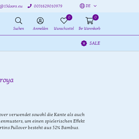
DE
o@13doors.eu
0031629010979
0
0
Suchen
Anmelden
Wunschzettel
Ihr Warenkorb
SALE
oroya
lover verwendet sowohl die Kante als auch
menmusters, um einen spielerischen Effekt
artins Pullover besteht aus 52% Bambus.