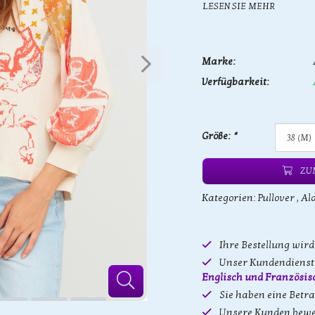
LESEN SIE MEHR
Marke:
Verfügbarkeit:
Größe:
*
ZU
Kategorien:
Pullover
,
Al
Ihre Bestellung wir
Unser Kundendienst 
Englisch und Französis
Sie haben eine Betr
Unsere Kunden bewe