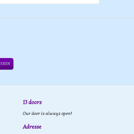
IEREN
13 doors
Our door is always open!
Adresse