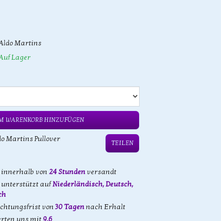
Aldo Martins
Auf Lager
M WARENKORB HINZUFÜGEN
do Martins Pullover
TEILEN
d innerhalb von
24 Stunden
versandt
unterstützt auf
Niederländisch, Deutsch,
ch
achtungsfrist von
30 Tagen
nach Erhalt
rten uns mit
9,6