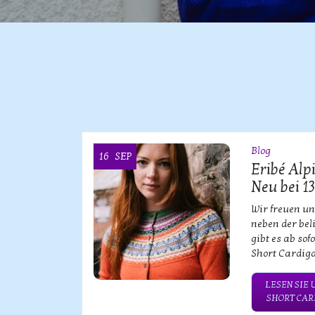
Blog
16
SEP
ke KOOI
Eribé Alp
Neu bei 1
bischen
Wir freuen un
neben der bel
gibt es ab sof
Short Cardiga
NSERE
TWEAR!
LESEN SIE 
SHORT CARD