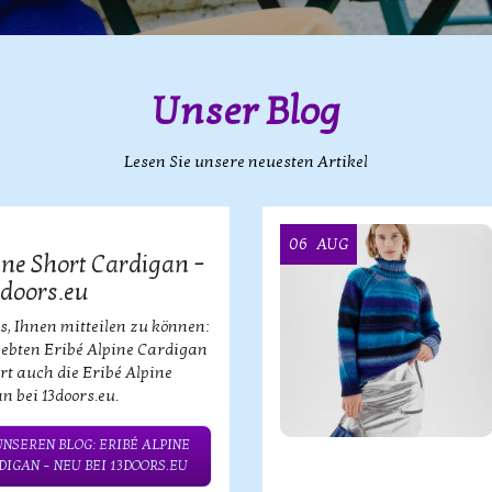
Unser Blog
Lesen Sie unsere neuesten Artikel
06
AUG
ine Short Cardigan –
3doors.eu
s, Ihnen mitteilen zu können:
iebten Eribé Alpine Cardigan
ort auch die Eribé Alpine
n bei 13doors.eu.
UNSEREN BLOG: ERIBÉ ALPINE
IGAN – NEU BEI 13DOORS.EU