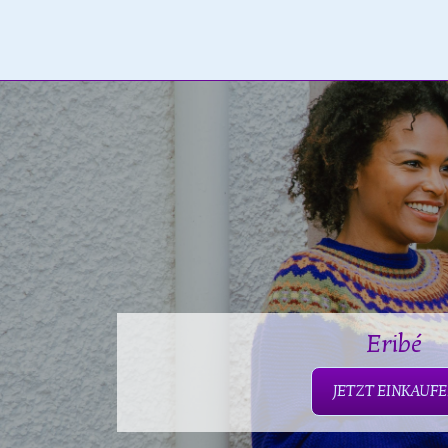
Eribé
JETZT EINKAUF