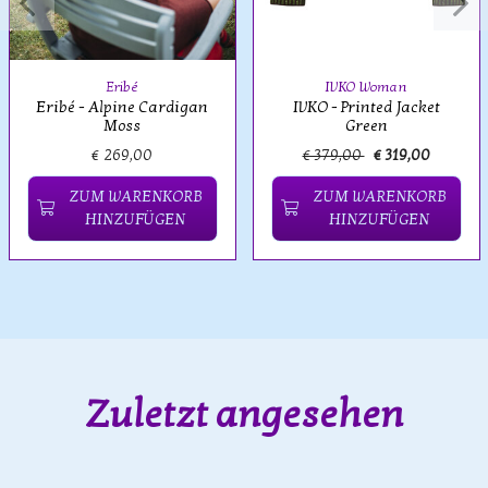
Eribé
IVKO Woman
Eribé - Alpine Cardigan
IVKO - Printed Jacket
Moss
Green
€ 269,00
€ 379,00
€ 319,00
ZUM WARENKORB
ZUM WARENKORB
HINZUFÜGEN
HINZUFÜGEN
Zuletzt angesehen