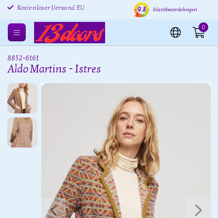
Kostenlose Rücksendung
Versand innerhalb von 24
Kost
9.8
klantbeoordelingen
EU
Stunden
Kostenloser Versand EU
0
8852-6161
Aldo Martins - Istres