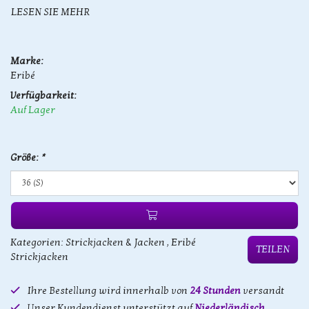
LESEN SIE MEHR
Marke:
Eribé
Verfügbarkeit:
Auf Lager
Größe:
*
Kategorien:
Strickjacken & Jacken
,
Eribé
TEILEN
Strickjacken
Ihre Bestellung wird innerhalb von
24 Stunden
versandt
Unser Kundendienst unterstützt auf
Niederländisch,