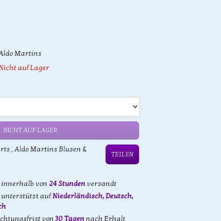
Aldo Martins
Nicht auf Lager
NICHT AUF LAGER
rts
,
Aldo Martins Blusen &
TEILEN
d innerhalb von
24 Stunden
versandt
unterstützt auf
Niederländisch, Deutsch,
ch
achtungsfrist von
30 Tagen
nach Erhalt