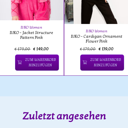
IVKO Woman
IVKO Woman
IVKO - Jacket Structure
IVKO - Cardigan Ornament
Pattern Pink
Flower Pink
€ 179,00
€ 149,00
€ 179,00
€ 139,00
ZUM WARENKORB
ZUM WARENKORB
HINZUFÜGEN
HINZUFÜGEN
Zuletzt angesehen