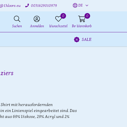
DE
o@13doors.eu
0031629010979
0
0
Suchen
Anmelden
Wunschzettel
Ihr Warenkorb
SALE
eziers
 Shirt mit herausfordernden
n ein Linienspiel eingearbeitet sind. Das
eht aus 69% Viskose, 29% Acryl und 2%