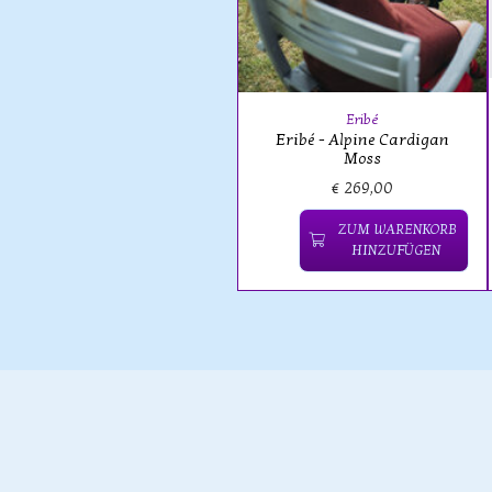
Eribé
Eribé - Alpine Cardigan
Moss
€ 269,00
ZUM WARENKORB
HINZUFÜGEN