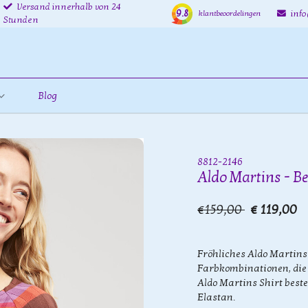
Versand innerhalb von 24
9.8
inf
klantbeoordelingen
Stunden
Blog
8812-2146
Aldo Martins - B
€159,00
€ 119,00
Fröhliches Aldo Martins
Farbkombinationen, die i
Aldo Martins Shirt best
Elastan.