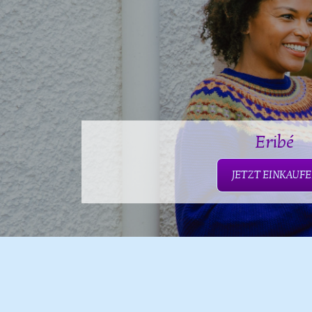
Eribé
JETZT EINKAUF