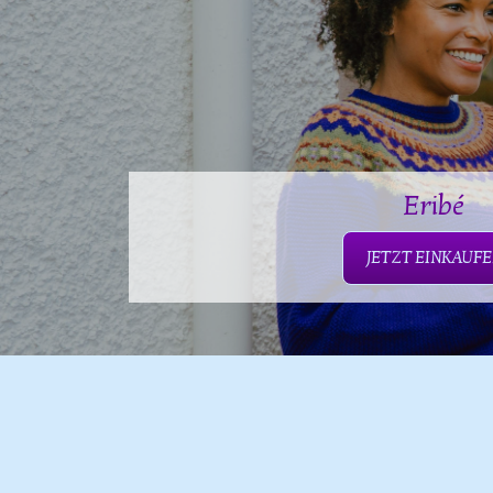
Eribé
JETZT EINKAUF