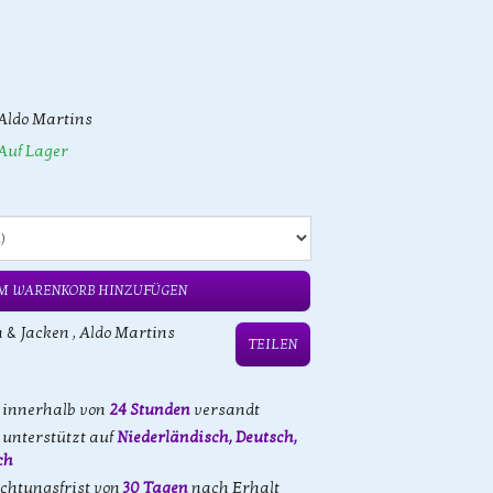
Aldo Martins
Auf Lager
M WARENKORB HINZUFÜGEN
n & Jacken
,
Aldo Martins
TEILEN
d innerhalb von
24 Stunden
versandt
unterstützt auf
Niederländisch, Deutsch,
ch
achtungsfrist von
30 Tagen
nach Erhalt