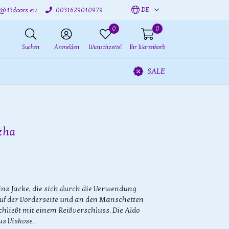
DE
o@13doors.eu
0031629010979
0
0
Suchen
Anmelden
Wunschzettel
Ihr Warenkorb
SALE
zha
ns Jacke, die sich durch die Verwendung
uf der Vorderseite und an den Manschetten
chließt mit einem Reißverschluss. Die Aldo
s Viskose.