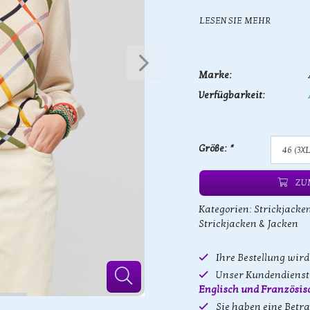
LESEN SIE MEHR
Marke:
Verfügbarkeit:
Größe:
*
ZU
Kategorien:
Strickjacke
Strickjacken & Jacken
Ihre Bestellung wir
Unser Kundendienst 
Englisch und Französis
Sie haben eine Betr