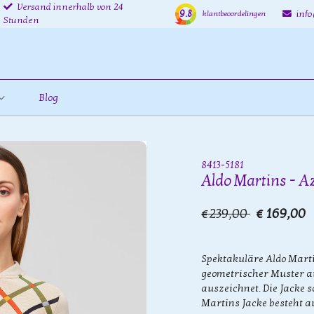
Versand innerhalb von 24
9.8
inf
klantbeoordelingen
Stunden
Blog
8413-5181
Aldo Martins - A
€239,00
€ 169,00
Spektakuläre Aldo Marti
geometrischer Muster a
auszeichnet. Die Jacke s
Martins Jacke besteht au