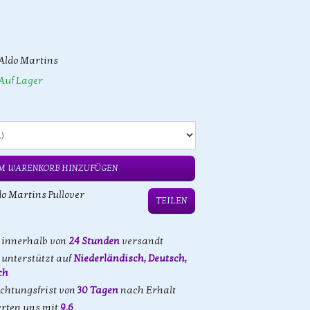
Aldo Martins
Auf Lager
M WARENKORB HINZUFÜGEN
do Martins Pullover
TEILEN
d innerhalb von
24 Stunden
versandt
unterstützt auf
Niederländisch, Deutsch,
ch
achtungsfrist von
30 Tagen
nach Erhalt
rten uns mit
9,6