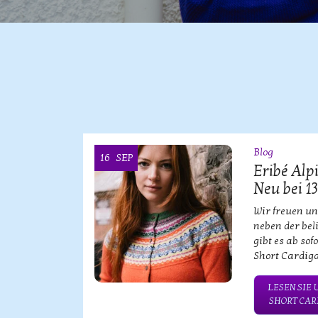
Blog
16
SEP
ke KOOI
Eribé Alp
Neu bei 1
bischen
Wir freuen un
neben der bel
gibt es ab sof
Short Cardiga
NSERE
TWEAR!
LESEN SIE 
SHORT CARD