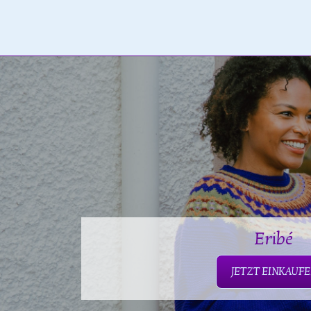
Eribé
JETZT EINKAUF