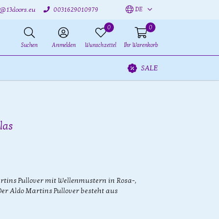
DE
o@13doors.eu
0031629010979
0
0
Suchen
Anmelden
Wunschzettel
Ihr Warenkorb
SALE
las
ins Pullover mit Wellenmustern in Rosa-,
er Aldo Martins Pullover besteht aus