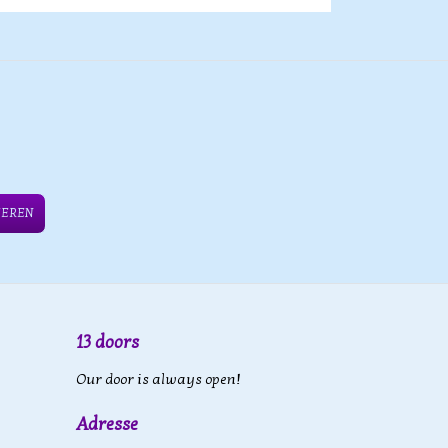
IEREN
13 doors
Our door is always open!
Adresse