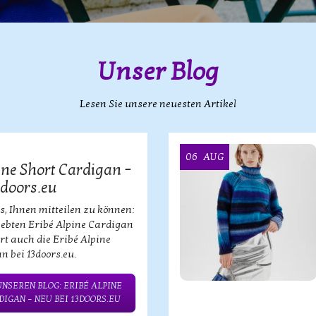
Unser Blog
Lesen Sie unsere neuesten Artikel
06
AUG
ine Short Cardigan –
3doors.eu
s, Ihnen mitteilen zu können:
iebten Eribé Alpine Cardigan
ort auch die Eribé Alpine
n bei 13doors.eu.
UNSEREN BLOG: ERIBÉ ALPINE
IGAN – NEU BEI 13DOORS.EU