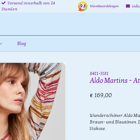
Versand innerhalb von 24
9.8
inf
klantbeoordelingen
Stunden
Blog
8411-3181
Aldo Martins - At
€ 169,00
Wunderschöner Aldo Mart
Braun- und Blautönen. D
Viskose.