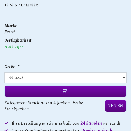
LESEN SIE MEHR
Marke:
Eribé
Verfügbarkeit:
Auf Lager
Größe:
*
Kategorien:
Strickjacken & Jacken
,
Eribé
TEILEN
Strickjacken
Ihre Bestellung wird innerhalb von
24 Stunden
versandt
Unser Kundendienst unterstützt auf
Niederländisch,