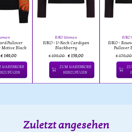
Woman
IVKO Woman
IVKO
ard Pullover
IVKO - V-Neck Cardigan
IVKO - Roun
 Motive Black
Blackberry
Pullover
€ 149,00
€ 199,00
€ 159,00
€ 179,0
 WARENKORB
ZUM WARENKORB
ZU
INZUFÜGEN
HINZUFÜGEN
Zuletzt angesehen