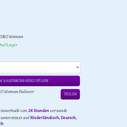
IVKO Woman
Auf Lager
M WARENKORB HINZUFÜGEN
KO Woman Pullover
TEILEN
d innerhalb von
24 Stunden
versandt
unterstützt auf
Niederländisch, Deutsch,
ch