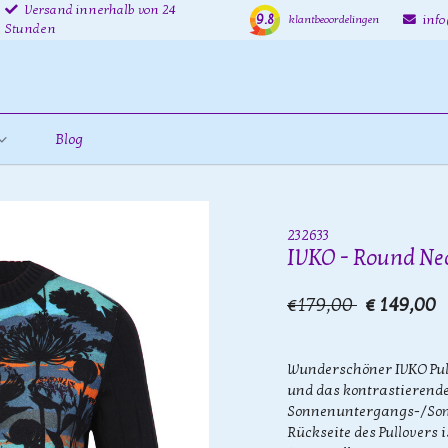
Versand innerhalb von 24
9.8
inf
klantbeoordelingen
Stunden
Blog
232633
IVKO - Round Nec
€179,00
€ 149,00
Wunderschöner IVKO Pull
und das kontrastierend
Sonnenuntergangs-/Sonn
Rückseite des Pullovers i