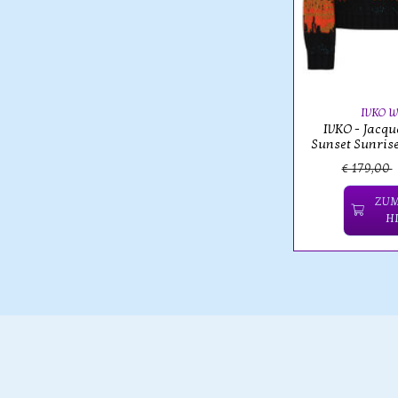
IVKO 
IVKO - Jacqu
Sunset Sunrise
€ 179,00
ZUM
H