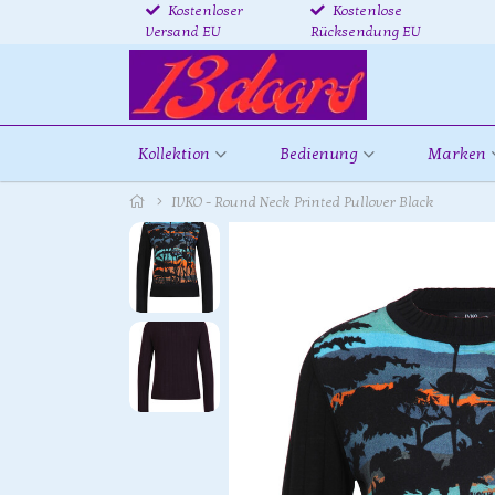
Kostenloser
Kostenlose
Versand EU
Rücksendung EU
Kollektion
Bedienung
Marken
IVKO - Round Neck Printed Pullover Black