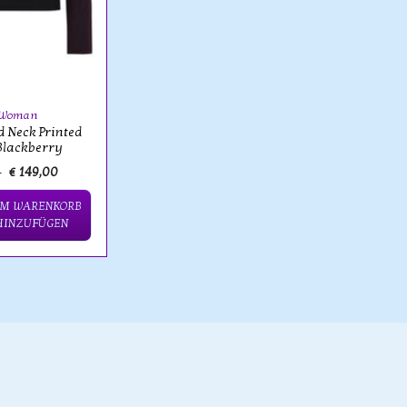
 Woman
d Neck Printed
 Blackberry
0
€ 149,00
M WARENKORB
HINZUFÜGEN