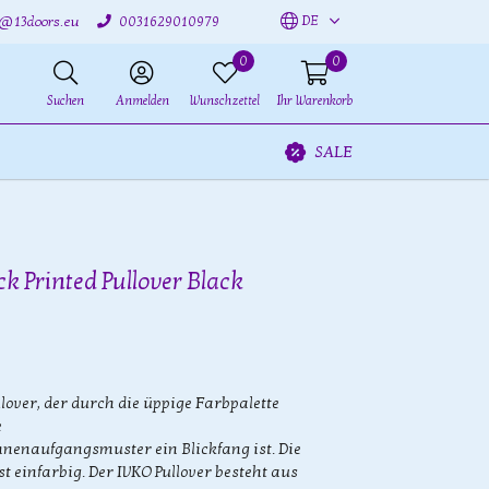
DE
o@13doors.eu
0031629010979
0
0
Suchen
Anmelden
Wunschzettel
Ihr Warenkorb
SALE
k Printed Pullover Black
over, der durch die üppige Farbpalette
e
enaufgangsmuster ein Blickfang ist. Die
st einfarbig. Der IVKO Pullover besteht aus