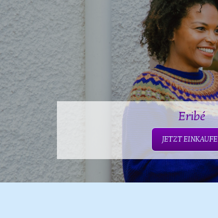
Eribé
JETZT EINKAUF