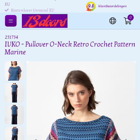
Kostenlose Rücksendung
Versand innerhalb von 24
Kost
9.8
klantbeoordelingen
EU
Stunden
0
251734
IVKO - Pullover O-Neck Retro Crochet Pattern
Marine