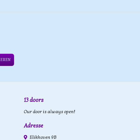
IEREN
13 doors
Our door is always open!
Adresse
Illikhoven 9B