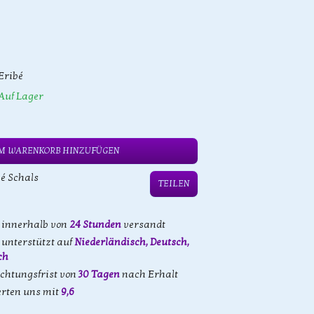
Eribé
Auf Lager
M WARENKORB HINZUFÜGEN
é Schals
TEILEN
d innerhalb von
24 Stunden
versandt
unterstützt auf
Niederländisch, Deutsch,
ch
achtungsfrist von
30 Tagen
nach Erhalt
rten uns mit
9,6