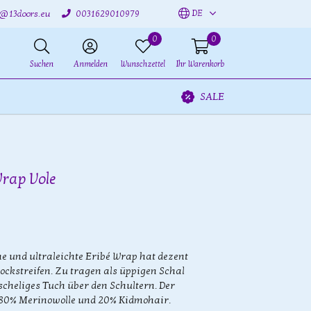
DE
o@13doors.eu
0031629010979
0
0
Suchen
Anmelden
Wunschzettel
Ihr Warenkorb
SALE
Wrap Vole
 und ultraleichte Eribé Wrap hat dezent
ockstreifen. Zu tragen als üppigen Schal
scheliges Tuch über den Schultern. Der
s 80% Merinowolle und 20% Kidmohair.