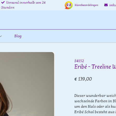
Versand innerhalb von 24
9.8
inf
klantbeoordelingen
Stunden
Blog
S4152
Eribé - Treeline 
€ 139,00
Dieser wunderbar weiche
wechselnde Farben in Bl
um den Hals oder als ku
Eribé Schal besteht au