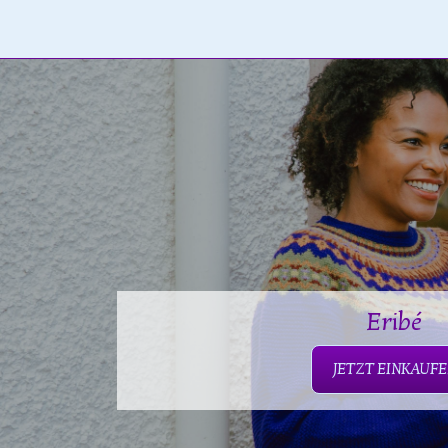
Eribé
JETZT EINKAUF