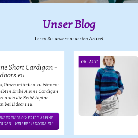
Unser Blog
Lesen Sie unsere neuesten Artikel
06
AUG
ine Short Cardigan –
3doors.eu
s, Ihnen mitteilen zu können:
iebten Eribé Alpine Cardigan
ort auch die Eribé Alpine
n bei 13doors.eu.
UNSEREN BLOG: ERIBÉ ALPINE
IGAN – NEU BEI 13DOORS.EU