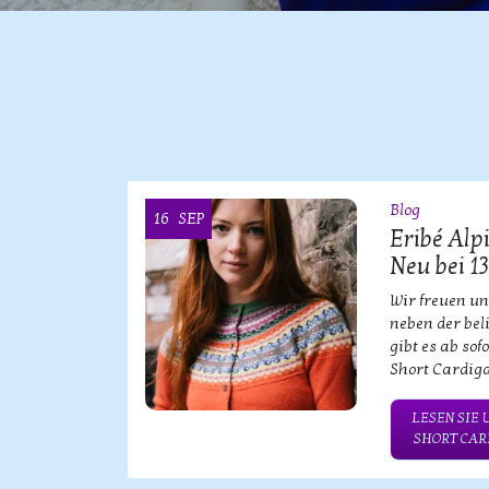
Blog
16
SEP
ke KOOI
Eribé Alp
Neu bei 1
bischen
Wir freuen un
neben der bel
gibt es ab sof
Short Cardiga
NSERE
TWEAR!
LESEN SIE 
SHORT CARD