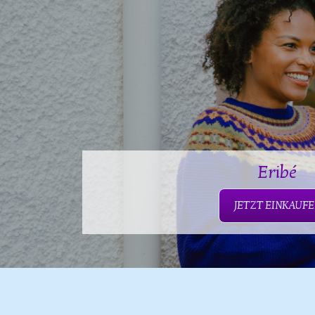
Eribé
JETZT EINKAUF