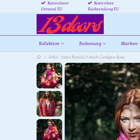
Kostenloser
Kostenlose
Versand EU
Rücksendung EU
Kollektion
Bedienung
Marken
Eribé - Stobo Fairisle V-Neck Cardigan Rosa