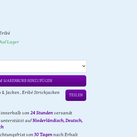
Eribé
Auf Lager
M WARENKORB HINZUFÜGEN
n & Jacken
,
Eribé Strickjacken
TEILEN
d innerhalb von
24 Stunden
versandt
unterstützt auf
Niederländisch, Deutsch,
ch
achtungsfrist von
30 Tagen
nach Erhalt