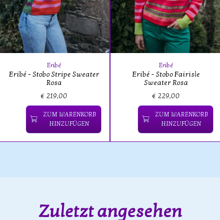
Eribé
Eribé
Eribé - Stobo Stripe Sweater
Eribé - Stobo Fairisle
Rosa
Sweater Rosa
€ 219,00
€ 229,00
ZUM WARENKORB
ZUM WARENKORB
HINZUFÜGEN
HINZUFÜGEN
Zuletzt angesehen