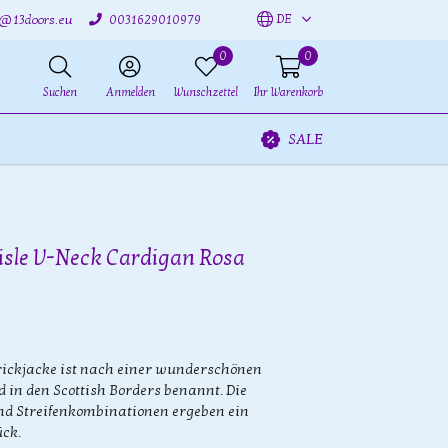
DE
o@13doors.eu
0031629010979
0
0
Suchen
Anmelden
Wunschzettel
Ihr Warenkorb
SALE
risle V-Neck Cardigan Rosa
rickjacke ist nach einer wunderschönen
 in den Scottish Borders benannt. Die
nd Streifenkombinationen ergeben ein
ck.