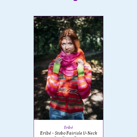
Eribé
Eribé - Stobo Fairisle V-Neck