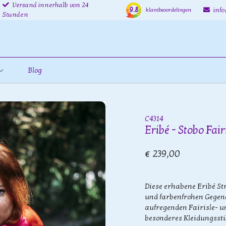
Versand innerhalb von 24
9.8
inf
klantbeoordelingen
Stunden
Blog
C4314
Eribé - Stobo Fai
€ 239,00
Diese erhabene Eribé St
und farbenfrohen Gegend
aufregenden Fairisle- u
besonderes Kleidungsstü