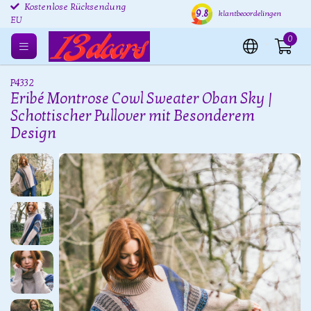
Kostenlose Rücksendung
Versand innerhalb von 24
Kost
9.8
klantbeoordelingen
EU
Stunden
0
P4332
Eribé Montrose Cowl Sweater Oban Sky |
Schottischer Pullover mit Besonderem
Design