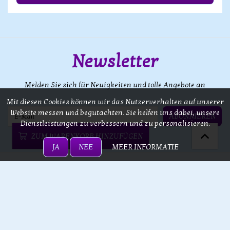
Newsletter
Melden Sie sich für Neuigkeiten und tolle Angebote an
Mit diesen Cookies können wir das Nutzerverhalten auf unserer
E-Mail
Website messen und begutachten. Sie helfen uns dabei, unsere
ABONNIEREN
Dienstleistungen zu verbessern und zu personalisieren.
Datenschutzerklärung
ZUM WARENKORB HINZUFÜGEN
JA
NEE
MEER INFORMATIE
Kontaktieren Sie uns
Kategorien