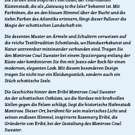
Die Farben sind inspiriert von Oban, der charmanten
Küstenstadt, die als „Gateway to the Isles“ bekannt ist. Mit
Farbtönen, die an den blauen Himmel über der Bucht und die
tiefen Farben des Atlantiks erinnern, fängt dieser Pullover die
Magie der schottischen Landschaft ein.
Die dezenten Muster an Ärmeln und Schultern verweisen auf
die reiche Textiltradition Schottlands, wo Handwerkskunst und
Natur untrennbar miteinander verbunden sind. Tragen Sie
den Montrose Cowl Sweater bei einem Spaziergang entlang der
Küste oder kombinieren Sie ihn mit Jeans oder Rock für einen
modernen, eleganten Look. Mit diesem besonderen Design
tragen Sie nicht nur ein Kleidungsstück, sondern auch ein
Stück schottische Seele.
Die Geschichte hinter dem Eribé Montrose Cowl Sweater
An der schottischen Ostküste, wo die Nordsee mit kraftvollen
Wellen gegen die Felsen schlägt, liegt die historische Hafenstadt
Montrose. Dieser Ort, berühmt für sein malerisches Licht und
seinen endlosen Himmel, inspirierte Rosemary Eribé, die
Gründerin von Eribé, bei der Gestaltung des Montrose Cowl
Sweater.