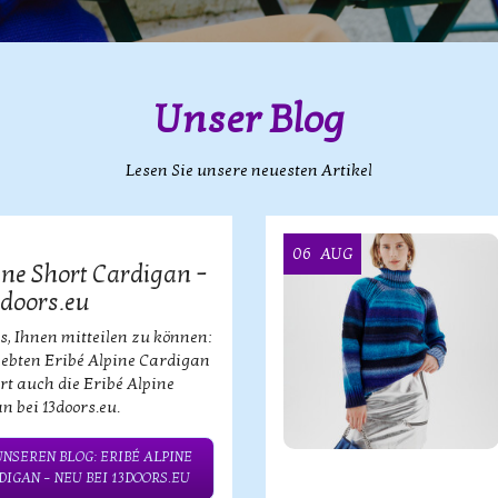
Unser Blog
Lesen Sie unsere neuesten Artikel
06
AUG
ine Short Cardigan –
3doors.eu
s, Ihnen mitteilen zu können:
iebten Eribé Alpine Cardigan
ort auch die Eribé Alpine
n bei 13doors.eu.
UNSEREN BLOG: ERIBÉ ALPINE
IGAN – NEU BEI 13DOORS.EU