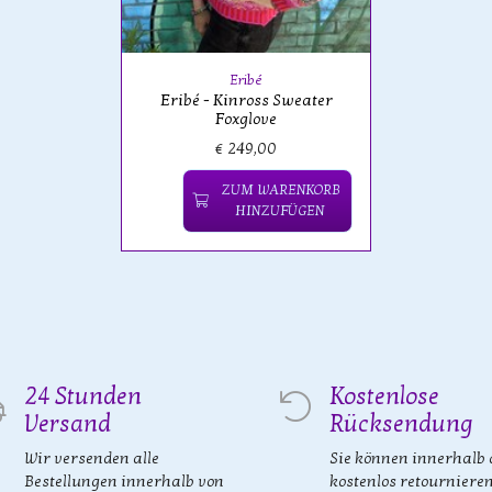
Eribé
Eribé - Kinross Sweater
Foxglove
€ 249,00
ZUM WARENKORB
HINZUFÜGEN
24 Stunden
Kostenlose
Versand
Rücksendung
Wir versenden alle
Sie können innerhalb 
Bestellungen innerhalb von
kostenlos retourniere