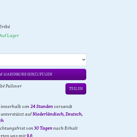
Eribé
Auf Lager
M WARENKORB HINZUFÜGEN
bé Pullover
TEILEN
d innerhalb von
24 Stunden
versandt
unterstützt auf
Niederländisch, Deutsch,
ch
achtungsfrist von
30 Tagen
nach Erhalt
rten uns mit
9,6