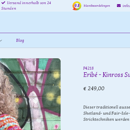
Versand innerhalb von 24
9.8
inf
klantbeoordelingen
Stunden
Blog
P4218
Eribé - Kinross 
€ 249,00
Dieser traditionell auss
Shetland- und Fair-Isle
Stricktechniken werden