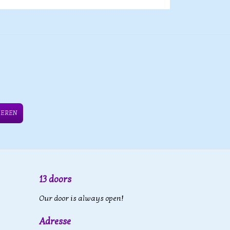
IEREN
13 doors
Our door is always open!
Adresse