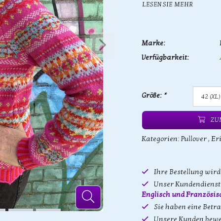
LESEN SIE MEHR
Marke:
Verfügbarkeit:
Größe:
*
ZU
Kategorien:
Pullover
,
Eri
Ihre Bestellung wir
Unser Kundendienst 
Englisch und Französis
Sie haben eine Betr
Unsere Kunden bewe