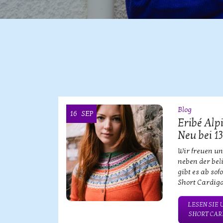
Blog
16
SEP
ke KOOI
Eribé Alp
Neu bei 1
bischen
Wir freuen un
neben der bel
gibt es ab sof
Short Cardiga
NSERE
TWEAR!
LESEN SIE 
SHORT CARD