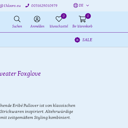
DE
o@13doors.eu
0031629010979
0
0
Suchen
Anmelden
Wunschzettel
Ihr Warenkorb
SALE
Sweater Foxglove
ehende Eribé Pullover ist von klassischen
-Strickwaren inspiriert. Altehrwürdige
 mit zeitgemäßem Styling kombiniert.