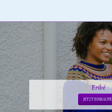
Eribé
JETZT EINKAUF