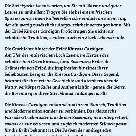
Die Strickjacke ist entworfen, um Sie mit Wärme und guter
Laune zu umhüllen: Tragen Sie sie bei einem frischen
Spaziergang, einem Kaffeetreffen oder einfach an einem Tag,
der ein wenig zusätzliche Aufgewecktheit vertragen kann. Mit
der Eribé Kinross Cardigan Frolic tragen Sie nicht nur
schottische Tradition, sondern auch ein Stück Lebensfreude.
Die Geschichte hinter der Eribé Kinross Cardigan
Am Ufer des malerischen Loch Leven, im Herzen des
schottischen Ortes Kinross, fand Rosemary Eribé, die
Gründerin von Eribé, die Inspiration für eines ihrer
beliebtesten Designs: die Kinross Cardigan. Diese Gegend,
bekannt für ihre reiche Geschichte und atemberaubende
Natur, verkörpert Ruhe und Authentizität – genau die Werte,
die Rosemary in ihrer Strickkunst einfangen wollte.
Die Kinross Cardigan entstand aus ihrem Wunsch, Tradition
und Moderne miteinander zu verbinden. Das klassische
Fairisle-Strickmuster wurde von Rosemary neu interpretiert,
sodass es zur zeitlosen und zugleich modernen Stilwelt passt,
für die Eribé bekannt ist. Die Farben der umliegenden