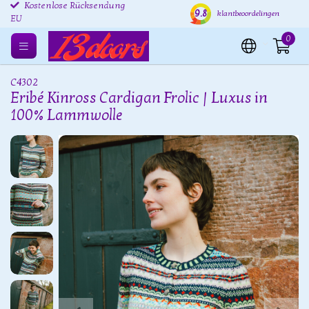
Kostenlose Rücksendung
Versand innerhalb von 24
Kost
9.8
klantbeoordelingen
EU
Stunden
0
C4302
Eribé Kinross Cardigan Frolic | Luxus in
100% Lammwolle