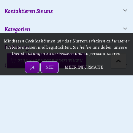
Kontaktieren Sie uns
Kategorien
Mit diesen Cookies können wir das Nutzerverhalten auf unserer
Bedienung
Website messen und begutachten. Sie helfen uns dabei, unsere
Dienstleistungen zu verbessern und zu personalisieren.
ZUM WARENKORB HINZUFÜGEN
13 doors
JA
NEE
MEER INFORMATIE
13 doors © 2026 - Powered by
Lightspeed
- Theme by
eCommerce
Pro