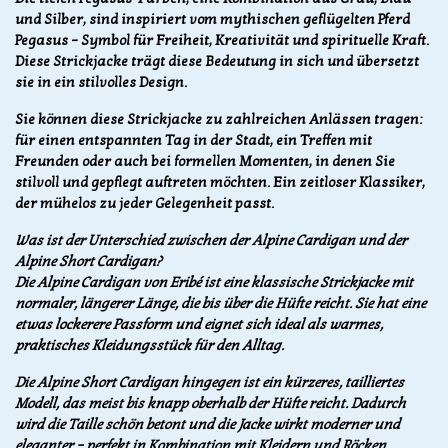
und Silber, sind inspiriert vom mythischen geflügelten Pferd
Pegasus – Symbol für Freiheit, Kreativität und spirituelle Kraft.
Diese Strickjacke trägt diese Bedeutung in sich und übersetzt
sie in ein stilvolles Design.
Sie können diese Strickjacke zu zahlreichen Anlässen tragen:
für einen entspannten Tag in der Stadt, ein Treffen mit
Freunden oder auch bei formellen Momenten, in denen Sie
stilvoll und gepflegt auftreten möchten. Ein zeitloser Klassiker,
der mühelos zu jeder Gelegenheit passt.
Was ist der Unterschied zwischen der Alpine Cardigan und der
Alpine Short Cardigan?
Die Alpine Cardigan von Eribé ist eine klassische Strickjacke mit
normaler, längerer Länge, die bis über die Hüfte reicht. Sie hat eine
etwas lockerere Passform und eignet sich ideal als warmes,
praktisches Kleidungsstück für den Alltag.
Die Alpine Short Cardigan hingegen ist ein kürzeres, tailliertes
Modell, das meist bis knapp oberhalb der Hüfte reicht. Dadurch
wird die Taille schön betont und die Jacke wirkt moderner und
eleganter – perfekt in Kombination mit Kleidern und Röcken.