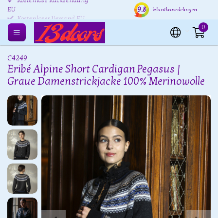
Kostenlose Rücksendung
Versand innerhalb von 24
Kost
9.8
klantbeoordelingen
EU
Stunden
0
C4249
Eribé Alpine Short Cardigan Pegasus |
Graue Damenstrickjacke 100% Merinowolle