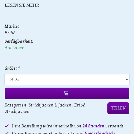
LESEN SIE MEHR
Marke:
Eribé
Verfügbarkeit:
Auf Lager
Größe:
*
Kategorien:
Strickjacken & Jacken
,
Eribé
TEILEN
Strickjacken
Ihre Bestellung wird innerhalb von
24 Stunden
versandt
Unser Kundendienst unterstützt auf
Niederländisch,