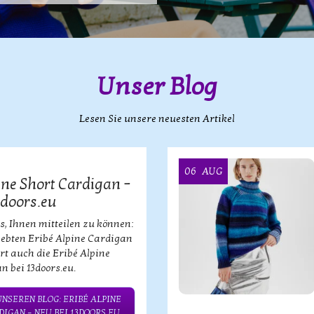
Unser Blog
Lesen Sie unsere neuesten Artikel
06
AUG
ine Short Cardigan –
3doors.eu
s, Ihnen mitteilen zu können:
iebten Eribé Alpine Cardigan
ort auch die Eribé Alpine
n bei 13doors.eu.
UNSEREN BLOG: ERIBÉ ALPINE
IGAN – NEU BEI 13DOORS.EU