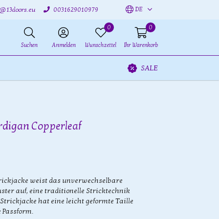
DE
o@13doors.eu
0031629010979
0
0
Suchen
Anmelden
Wunschzettel
Ihr Warenkorb
SALE
ardigan Copperleaf
trickjacke weist das unverwechselbare
ster auf, eine traditionelle Stricktechnik
Strickjacke hat eine leicht geformte Taille
e Passform.