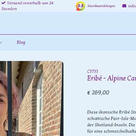
Versand innerhalb von 24
9.8
inf
klantbeoordelingen
Stunden
Blog
C3735
Eribé - Alpine C
€ 269,00
Diese ikonische Eribé S
schottische Fair-Isle-Mu
der Shetland-Inseln. Die 
für eine schmeichelhaft