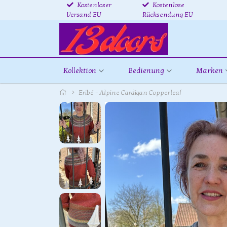
Kostenloser
Kostenlose
Versand EU
Rücksendung EU
Kollektion
Bedienung
Marken
Eribé - Alpine Cardigan Copperleaf