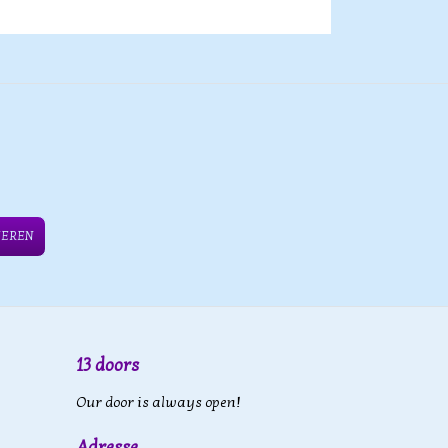
IEREN
13 doors
Our door is always open!
Adresse