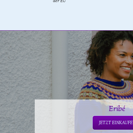
der EU
Eribé
JETZT EINKAUF