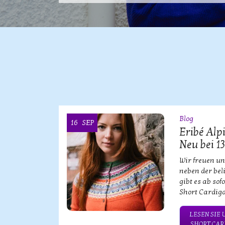
Blog
16
SEP
ke KOOI
Eribé Alp
Neu bei 1
bischen
Wir freuen un
neben der bel
gibt es ab sof
Short Cardiga
NSERE
TWEAR!
LESEN SIE 
SHORT CARD