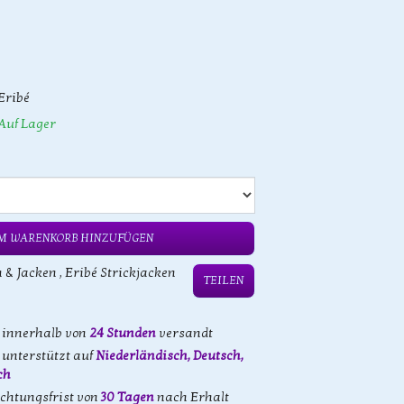
Eribé
Auf Lager
M WARENKORB HINZUFÜGEN
n & Jacken
,
Eribé Strickjacken
TEILEN
d innerhalb von
24 Stunden
versandt
unterstützt auf
Niederländisch, Deutsch,
ch
achtungsfrist von
30 Tagen
nach Erhalt