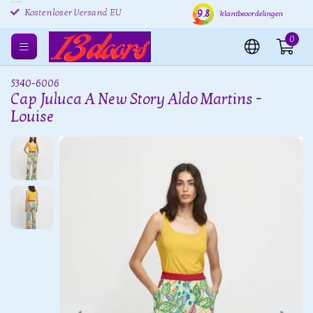
Kostenlose Rücksendung
Versand innerhalb von 24
Kost
9.8
klantbeoordelingen
EU
Stunden
Kostenloser Versand EU
0
5340-6006
Cap Juluca A New Story Aldo Martins -
Louise